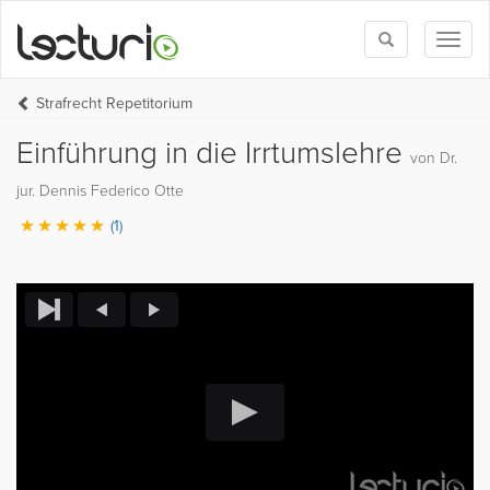
Toggle
Toggl
search
naviga
Strafrecht Repetitorium
Einführung in die Irrtumslehre
von Dr.
jur. Dennis Federico Otte
(1)