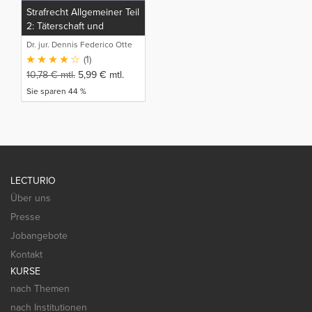
Strafrecht Allgemeiner Teil
2: Täterschaft und
Teilnahme, Versuch und
Dr. jur. Dennis Federico Otte
Rücktritt, Irrtumslehre und
(1)
Konkurrenzen
10,78
€
mtl.
5,99
€
mtl.
Sie sparen 44 %
LECTURIO
Über uns
Presse
Jobangebote
Kontakt
KURSE
nach Themen
nach Institutionen