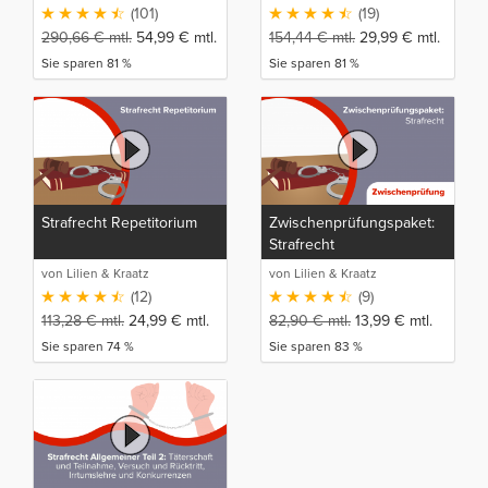
(101)
(19)
290,66
€
mtl.
54,99
€
mtl.
154,44
€
mtl.
29,99
€
mtl.
Sie sparen 81 %
Sie sparen 81 %
Strafrecht Repetitorium
Zwischenprüfungspaket:
Strafrecht
von Lilien & Kraatz
von Lilien & Kraatz
(12)
(9)
113,28
€
mtl.
24,99
€
mtl.
82,90
€
mtl.
13,99
€
mtl.
Sie sparen 74 %
Sie sparen 83 %