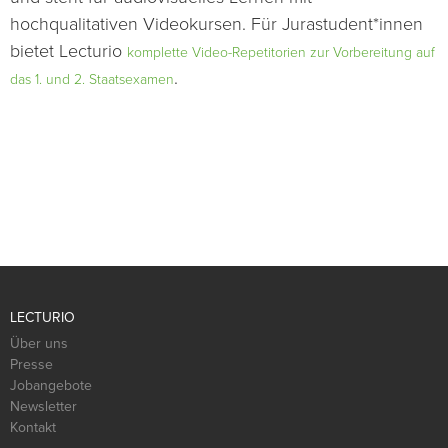
hochqualitativen Videokursen. Für Jurastudent*innen
bietet Lecturio
komplette Video-Repetitorien zur Vorbereitung auf
.
das 1. und 2. Staatsexamen
LECTURIO
Über uns
Presse
Jobangebote
Newsletter
Kontakt