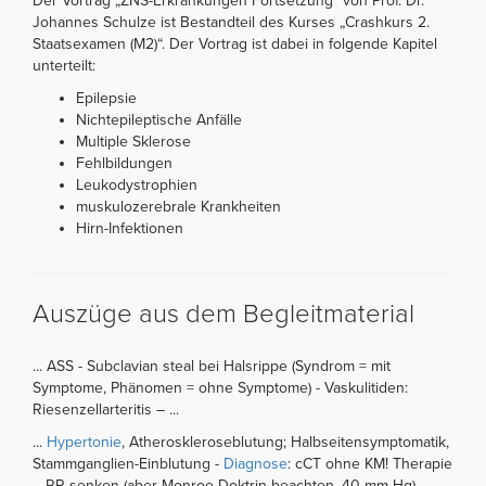
Der Vortrag „ZNS-Erkrankungen Fortsetzung“ von Prof. Dr.
Johannes Schulze ist Bestandteil des Kurses „Crashkurs 2.
Staatsexamen (M2)“. Der Vortrag ist dabei in folgende Kapitel
unterteilt:
Epilepsie
Nichtepileptische Anfälle
Multiple Sklerose
Fehlbildungen
Leukodystrophien
muskulozerebrale Krankheiten
Hirn-Infektionen
Auszüge aus dem Begleitmaterial
... ASS - Subclavian steal bei Halsrippe (Syndrom = mit
Symptome, Phänomen = ohne Symptome) - Vaskulitiden:
Riesenzellarteritis – ...
...
Hypertonie
, Atheroskleroseblutung; Halbseitensymptomatik,
Stammganglien-Einblutung -
Diagnose
: cCT ohne KM! Therapie
– RR senken (aber Monroe-Doktrin beachten, 40 mm Hg) –