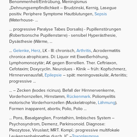
Benommenheit/Eintrübung, Meningismus
„Dehnungsempfindlichkeit – Brudzinski, Kernig, Lasegue
positiv. Periphere Symptome Hautblutungen,
Sepsis
(Waterhouse- ...
... progressive Paralyse Tabes Dorsalis) - Pupillenstörungen
(Robertsonsche Pupillenstarre) - sensibel Hyperästhesie,
Dysästhesie (Wärme, ...
...
Gelenke
,
Herz
, LK - III: chronisch,
Arthritis
, Acrodermatitis
chronica atrophicans. Di: Liquor mit Eiweißerhöhung,
Lymphomonozytär; AK gegen Borrellien. Ther. Ceftriaxon,
Cefotaxim; Doxycyclin. Neurolues - Klinik – früh: Kopfschmerz,
Hirnnervenausfall,
Epilepsie
– spät: meningovaskulär, Arteriitis;
progressive ...
... – Zecken (Ixodes ricinus). Befall der Hirnnervenkerne,
Vorderhornzellen, Hirnstamm,
Rückenmark
. Poliomyelitis
motorische Vorderhornzellen (Muskelatrophie,
Lähmung
).
Formen inapparent, abortiv, Polio, Polio ...
... Pons, Basalganglien, Frontalhirn, limbisches System –
Psychosyndrom, Demenz, Parkinsonoid. Diagnose:
Pleozytose, Viruslast; MRT. Kompl.: progressive multifokale
Leukenzephalopathie durch JC –
Toxoplasmose
...