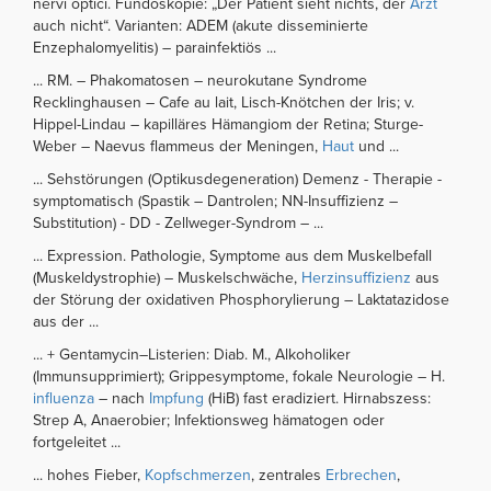
nervi optici. Fundoskopie: „Der Patient sieht nichts, der
Arzt
auch nicht“. Varianten: ADEM (akute disseminierte
Enzephalomyelitis) – parainfektiös ...
... RM. – Phakomatosen – neurokutane Syndrome
Recklinghausen – Cafe au lait, Lisch-Knötchen der Iris; v.
Hippel-Lindau – kapilläres Hämangiom der Retina; Sturge-
Weber – Naevus flammeus der Meningen,
Haut
und ...
... Sehstörungen (Optikusdegeneration) Demenz - Therapie -
symptomatisch (Spastik – Dantrolen; NN-Insuffizienz –
Substitution) - DD - Zellweger-Syndrom – ...
... Expression. Pathologie, Symptome aus dem Muskelbefall
(Muskeldystrophie) – Muskelschwäche,
Herzinsuffizienz
aus
der Störung der oxidativen Phosphorylierung – Laktatazidose
aus der ...
... + Gentamycin–Listerien: Diab. M., Alkoholiker
(Immunsupprimiert); Grippesymptome, fokale Neurologie – H.
influenza
– nach
Impfung
(HiB) fast eradiziert. Hirnabszess:
Strep A, Anaerobier; Infektionsweg hämatogen oder
fortgeleitet ...
... hohes Fieber,
Kopfschmerzen
, zentrales
Erbrechen
,