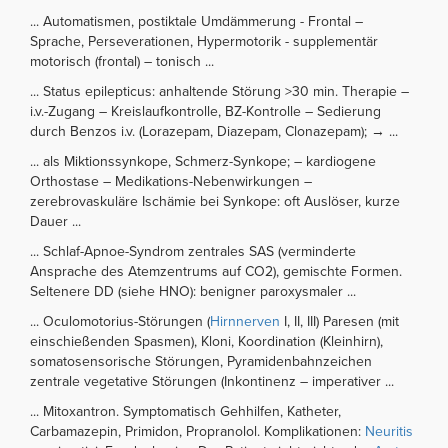
... Automatismen, postiktale Umdämmerung - Frontal –
Sprache, Perseverationen, Hypermotorik - supplementär
motorisch (frontal) – tonisch ...
... Status epilepticus: anhaltende Störung >30 min. Therapie –
i.v.-Zugang – Kreislaufkontrolle, BZ-Kontrolle – Sedierung
durch Benzos i.v. (Lorazepam, Diazepam, Clonazepam); → ...
... als Miktionssynkope, Schmerz-Synkope; – kardiogene
Orthostase – Medikations-Nebenwirkungen –
zerebrovaskuläre Ischämie bei Synkope: oft Auslöser, kurze
Dauer ...
... Schlaf-Apnoe-Syndrom zentrales SAS (verminderte
Ansprache des Atemzentrums auf CO2), gemischte Formen.
Seltenere DD (siehe HNO): benigner paroxysmaler ...
... Oculomotorius-Störungen (
Hirnnerven
I, II, III) Paresen (mit
einschießenden Spasmen), Kloni, Koordination (Kleinhirn),
somatosensorische Störungen, Pyramidenbahnzeichen
zentrale vegetative Störungen (Inkontinenz – imperativer ...
... Mitoxantron. Symptomatisch Gehhilfen, Katheter,
Carbamazepin, Primidon, Propranolol. Komplikationen:
Neuritis