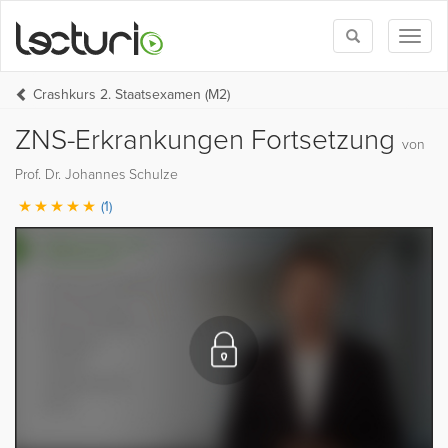
Toggle
Toggl
search
naviga
Crashkurs 2. Staatsexamen (M2)
ZNS-Erkrankungen Fortsetzung
von
Prof. Dr. Johannes Schulze
(1)