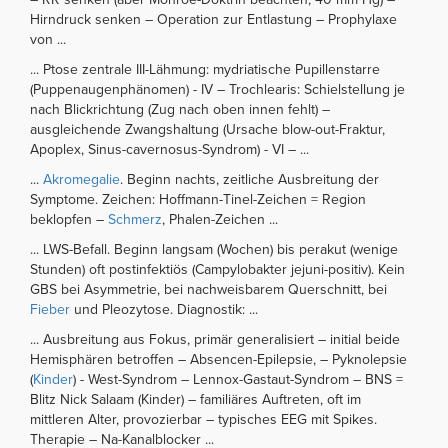
Hirndruck senken – Operation zur Entlastung – Prophylaxe
von ...
... Ptose zentrale III-Lähmung: mydriatische Pupillenstarre
(Puppenaugenphänomen) - IV – Trochlearis: Schielstellung je
nach Blickrichtung (Zug nach oben innen fehlt) –
ausgleichende Zwangshaltung (Ursache blow-out-Fraktur,
Apoplex, Sinus-cavernosus-Syndrom) - VI – ...
...
Akromegalie
. Beginn nachts, zeitliche Ausbreitung der
Symptome. Zeichen: Hoffmann-Tinel-Zeichen = Region
beklopfen –
Schmerz
, Phalen-Zeichen ...
... LWS-Befall. Beginn langsam (Wochen) bis perakut (wenige
Stunden) oft postinfektiös (Campylobakter jejuni-positiv). Kein
GBS bei Asymmetrie, bei nachweisbarem Querschnitt, bei
Fieber
und Pleozytose. Diagnostik: ...
... Ausbreitung aus Fokus, primär generalisiert – initial beide
Hemisphären betroffen – Absencen-Epilepsie, – Pyknolepsie
(
Kinder
) - West-Syndrom – Lennox-Gastaut-Syndrom – BNS =
Blitz Nick Salaam (Kinder) – familiäres Auftreten, oft im
mittleren Alter, provozierbar – typisches EEG mit Spikes.
Therapie – Na-Kanalblocker ...