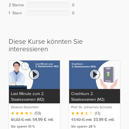
2 Sterne
0
1 Stern
0
Diese Kurse könnten Sie
interessieren
Last Minute zum 2.
Crashkurs 2.
Staatsexamen (M2)
Staatsexamen (M2)
Diverse Dozenten
Prof. Dr. Johannes Schulze
(59)
(13)
61,33
€
mtl.
54,99
€
mtl.
47,40
€
mtl.
33,99
€
mtl.
Sie sparen 10 %
Sie sparen 28 %