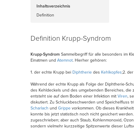
Inhaltsverzeichnis
Definition
Definition Krupp-Syndrom
Krupp-Syndrom
Sammelbegriff für alle besonders im K
Einatmen und
Atemnot
. Hierher gehören:
1. der echte Krupp bei
Diphtherie
des
Kehlkopfes
;2. de
Während der echte Krupp als Folge der Diphtherie-Schu
des Kehldeckels und des umgebenden Bereiches, die zu
entsteht sie auf dem Boden einer Infektion mit
Viren
, s
diskutiert. Zu Schluckbeschwerden und Speichelfluss t
Scharlach
und
Grippe
vorkommen. Ob dieses Krankheits
konnte bis jetzt statistisch noch nicht gesichert wer
zugeschrieben; aber auch Staub, Kohlenmonoxid, Ozon u
sondern vielmehr kurzzeitige Spitzenwerte dieser Lufts