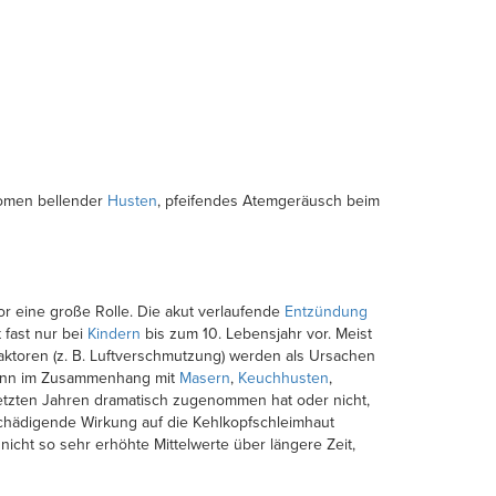
tomen bellender
Husten
, pfeifendes Atemgeräusch beim
r eine große Rolle. Die akut verlaufende
Entzündung
fast nur bei
Kindern
bis zum 10. Lebensjahr vor. Meist
ktoren (z. B. Luftverschmutzung) werden als Ursachen
 kann im Zusammenhang mit
Masern
,
Keuchhusten
,
tzten Jahren dramatisch zugenommen hat oder nicht,
 schädigende Wirkung auf die Kehlkopfschleimhaut
icht so sehr erhöhte Mittelwerte über längere Zeit,