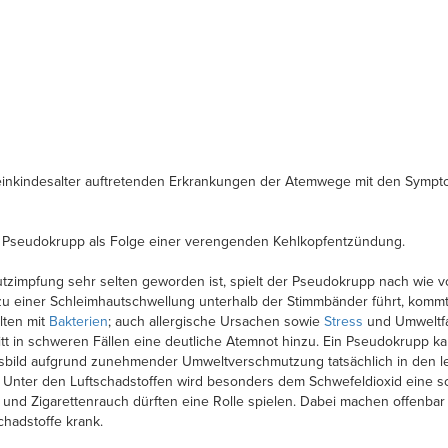
leinkindesalter auftretenden Erkrankungen der Atemwege mit den Symp
r Pseudokrupp als Folge einer verengenden Kehlkopfentzündung.
tzimpfung sehr selten geworden ist, spielt der Pseudokrupp nach wie vo
 einer Schleimhautschwellung unterhalb der Stimmbänder führt, kommt 
elten mit
Bakterien
; auch allergische Ursachen sowie
Stress
und Umweltfa
ritt in schweren Fällen eine deutliche Atemnot hinzu. Ein Pseudokrupp
bild aufgrund zunehmender Umweltverschmutzung tatsächlich in den le
den. Unter den Luftschadstoffen wird besonders dem Schwefeldioxid eine
nd Zigarettenrauch dürften eine Rolle spielen. Dabei machen offenbar n
chadstoffe krank.