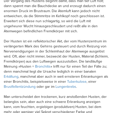
Der Vorgang des Hustens beginnt damit, dass man tief Luft holt;
dann spannt man die Bauchdecke an und erzeugt dadurch einen
enormen Druck im Brustraum. Die Atemluft kann jedoch nicht
entweichen, da die Stimmritze im Kehlkopf noch geschlossen ist.
Erweitert sich diese nun schlagartig, so wird die Luft mit
ungeheurer Wucht hinausgeschleudert und reißt alle in den
Atemwegen befindlichen Fremdkörper mit sich.
Der Husten ist ein reflektorischer Akt, der vom Hustenzentrum im
verlängerten Mark des Gehirns gesteuert und durch Reizung von
Nervenendigungen in der Schleimhaut der Atemwege ausgelöst
wird. Oft, aber nicht immer, bezweckt der Husten, Material (Schleim,
Fremdkörper) aus den Luftwegen auszustoßen. Die landläufige
Meinung »Husten =
Bronchitis
« trifft nur für einen Teil der Fälle zu;
denn manchmal liegt die Ursache lediglich in einer banalen
Erkältung
, manchmal aber auch in weit ernsteren Erkrankungen als
einer Bronchitis, beispielsweise in einer
Tuberkulose
, einer
Brustfellentzündung
oder gar im
Lungenkrebs
.
Man unterscheidet den trockenen, kurz anstoßenden Husten, der
belanglos sein, aber auch eine schwere Erkrankung anzeigen
kann, vom feuchten, ergiebigen (produktiven) Husten, bei dem
mehr oder weniger viel Sekret verschiedener Farbe und