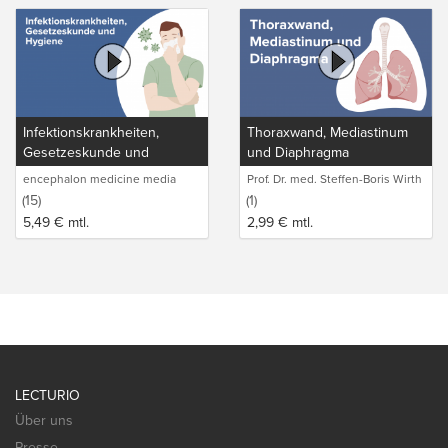
Infektionskrankheiten,
Thoraxwand, Mediastinum
Gesetzeskunde und
und Diaphragma
Hygiene
encephalon medicine media
Prof. Dr. med. Steffen-Boris Wirth
production GmbH
(1)
(15)
(1)
5,49
€
mtl.
2,99
€
mtl.
LECTURIO
Über uns
Presse