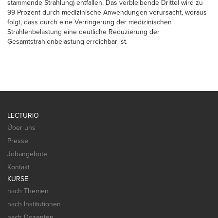
stammende Strahlung) entfallen. Das verbleibende Drittel wird zu
99 Prozent durch medizinische Anwendungen verursacht, woraus
folgt, dass durch eine Verringerung der medizinischen
Strahlenbelastung eine deutliche Reduzierung der
Gesamtstrahlenbelastung erreichbar ist.
LECTURIO
Über uns
Presse
Jobangebote
Kontakt
KURSE
nach Themen
nach Institutionen
nach Dozenten