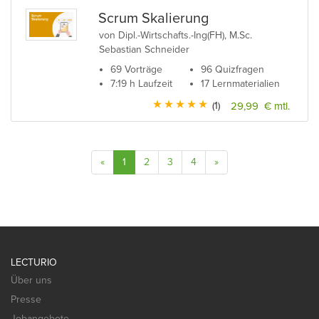
Scrum Skalierung
von Dipl.-Wirtschafts.-Ing(FH), M.Sc.
Sebastian Schneider
69 Vorträge
96 Quizfragen
7:19 h Laufzeit
17 Lernmaterialien
(1)
29,99 € mtl.
«
1
2
3
4
»
LECTURIO
Über uns
Presse
Jobangebote