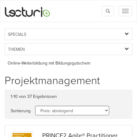
Toggle
Toggl
search
naviga
SPECIALS
THEMEN
Online-Weiterbildung mit Bildungsgutschein
Projektmanagement
1-10 von 37 Ergebnissen
Sortierung
PRINCE2 Agile® Practitioner