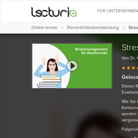
FÜR UNTERNEHME
Online lernen
Persönlichkeits­entwicklung
Stres
Stre
Von Dr. 
Gelass
Dieser K
Examens
Wie Sie
Konkurre
werden S
vergesse
Folgend