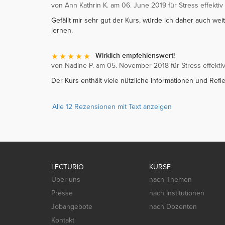
von Ann Kathrin K. am 06. June 2019 für Stress effektiv
Gefällt mir sehr gut der Kurs, würde ich daher auch we
lernen.
Wirklich empfehlenswert!
von Nadine P. am 05. November 2018 für Stress effekti
Der Kurs enthält viele nützliche Informationen und Ref
Alle 12 Rezensionen mit Text anzeigen
LECTURIO
KURSE
Über uns
nach Themen
Presse
nach Institutionen
Jobangebote
nach Dozenten
Kontakt