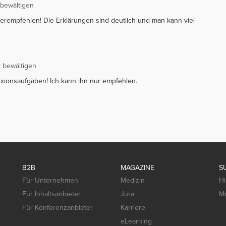
 bewältigen
iterempfehlen! Die Erklärungen sind deutlich und man kann viel
v bewältigen
lexionsaufgaben! Ich kann ihn nur empfehlen.
B2B
MAGAZINE
S
Für Unternehmen
Medizin
Hi
Für Inhaltsanbieter
Jura
Mo
Für Konferenzanbieter
Karriere
eLearning