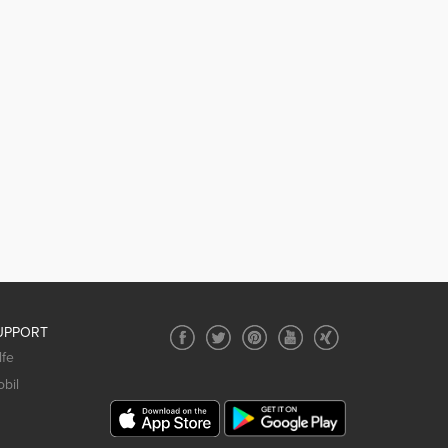
UPPORT
lfe
bil