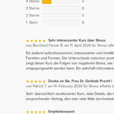
4 Sterne
3
3 Sterne
0
2 Sterne
0
1 Stern
0
Sehr interessanter Kurs über Stress
von Bernhard Florian B. am 11. April 2024 für Stress eff
Ein äußerst aufschlussreicher, interessanter und inhaltl
Facetten und Formen. Die Unterschiede zwischen posi
zeigt dieser Kurs die Folgen von negativem Stress, w
entgegengewirkt werden kann. Ein wahrhaft informativer
Danke an Sie, Frau Dr. Gerlinde Pracht !
von Patrick T. am 14. February 2020 für Stress effektiv 
Sehr übersichtlich strukturierter Kurs, viele Details, d
ansprechender Vortrag, den man viele Male durcharbei
Empfehlenswert