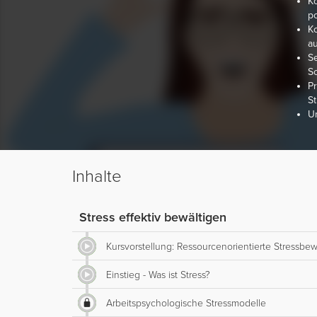
Ko
po
Ko
a
Se
Sc
Pr
S
U
Inhalte
Stress effektiv bewältigen
Kursvorstellung: Ressourcenorientierte Stressbe
Einstieg - Was ist Stress?
Arbeitspsychologische Stressmodelle