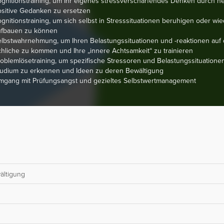
gnitionstraining, um Ihr eigenes stressverschärfendes Denken durch n
sitive Gedanken zu ersetzen
gnitionstraining, um sich selbst in Stresssituationen beruhigen oder wie
ufbauen zu können
lbstwahrnehmung, um Ihren Belastungssituationen und -reaktionen auf 
hliche zu kommen und Ihre „innere Achtsamkeit“ zu trainieren
oblemlösetraining, um spezifische Stressoren und Belastungssituatione
tudium zu erkennen und Ideen zu deren Bewältigung
mgang mit Prüfungsangst und gezieltes Selbstwertmanagement
wältigung