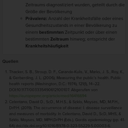
Zeitraums diagnostiziert wurden, geteilt durch die
Größe der Bevölkerung
Prävalenz:
Anzahl der Krankheitsfälle oder eines
Gesundheitszustands in einer Bevölkerung zu
einem
bestimmten
Zeitpunkt oder über einen
bestimmten
Zeitraum
hinweg; entspricht der
Krankheitshäufigkeit
Quellen
Thacker, S. B., Stroup, D. F., Carande-Kulis, V., Marks, J. S., Roy, K.,
& Gerberding, J. L. (2006). Measuring the public’s health. Public
health reports (Washington, D.C.: 1974), 121(1), 14–22.
DOI:10.1177/003335490612100107. Abgerufen von
https://europepmc.org/article/med/16416694
Celentano, David D., ScD., M.H.S., & Szklo, Moyses, MD, M.P.H.,
DrP.H. (2019). The occurrence of disease: I. disease surveillance
and measures of morbidity. In Celentano, David D., ScD, MHS, &
Szklo, Moyses, MD, MPH,DrPH (Eds.), Gordis epidemiology (pp. 41-
64) doi://dx.doi.org/10.1016/B978-0-323-55229-5.00003-6.