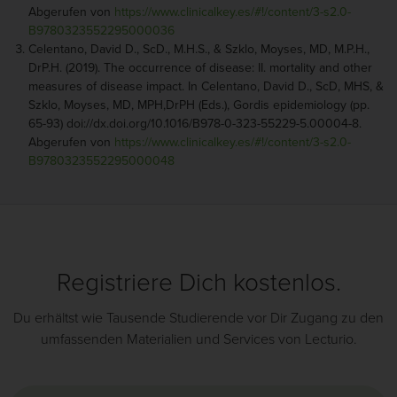
Abgerufen von
https://www.clinicalkey.es/#!/content/3-s2.0-
B9780323552295000036
Celentano, David D., ScD., M.H.S., & Szklo, Moyses, MD, M.P.H.,
DrP.H. (2019). The occurrence of disease: II. mortality and other
measures of disease impact. In Celentano, David D., ScD, MHS, &
Szklo, Moyses, MD, MPH,DrPH (Eds.), Gordis epidemiology (pp.
65-93) doi://dx.doi.org/10.1016/B978-0-323-55229-5.00004-8.
Abgerufen von
https://www.clinicalkey.es/#!/content/3-s2.0-
B9780323552295000048
Registriere Dich kostenlos.
Du erhältst wie Tausende Studierende vor Dir Zugang zu den
umfassenden Materialien und Services von Lecturio.