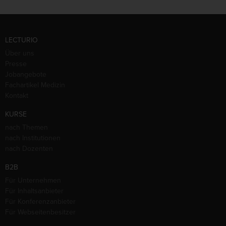
LECTURIO
Über uns
Presse
Jobangebote
Fachartikel Medizin
Kontakt
KURSE
nach Themen
nach Institutionen
nach Dozenten
B2B
Für Unternehmen
Für Inhaltsanbieter
Für Konferenzanbieter
Für Webseitenbesitzer