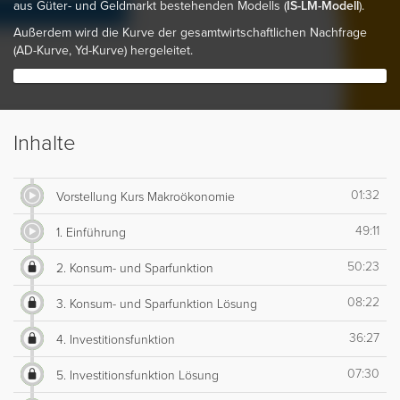
aus Güter- und Geldmarkt bestehenden Modells (
IS-LM-Modell
).
Außerdem wird die Kurve der gesamtwirtschaftlichen Nachfrage
(AD-Kurve, Yd-Kurve) hergeleitet.
Inhalte
01:32
Vorstellung Kurs Makroökonomie
49:11
1. Einführung
50:23
2. Konsum- und Sparfunktion
08:22
3. Konsum- und Sparfunktion Lösung
36:27
4. Investitionsfunktion
07:30
5. Investitionsfunktion Lösung