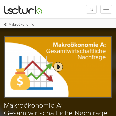
Toggle
Toggl
search
naviga
Makroökonomie
Makroökonomie A:
Gesamtwirtschaftliche Nachfrage