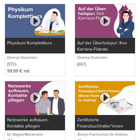
Physikum Komplettkurs
Auf der Überholspur: Ihre
Karriere-Flatrate
Diverse Dozenten
Diverse Dozenten
(970)
(667)
99,99
€
mtl.
Netzwerke aufbauen,
Zertifizierte
Kontakte pflegen
Finanzbuchhalter*innen
(Steuer-Fachschule Dr.
Dr. Magda Bleckmann
Steuer-Fachschule Dr. Endriss
Endriss)
GmbH & Co. KG