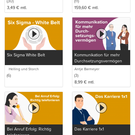
(30)
(11)
3,49
€
mtl.
159,60
€
mtl.
Six Sigma White Belt
Kommunikation für mehr
Durchsetzungsvermögen
Helling und Storch
Antje Barmeyer
(6)
(3)
8,99
€
mtl.
Bei Anruf Erfolg: Richtig
Das Karriere 1x1