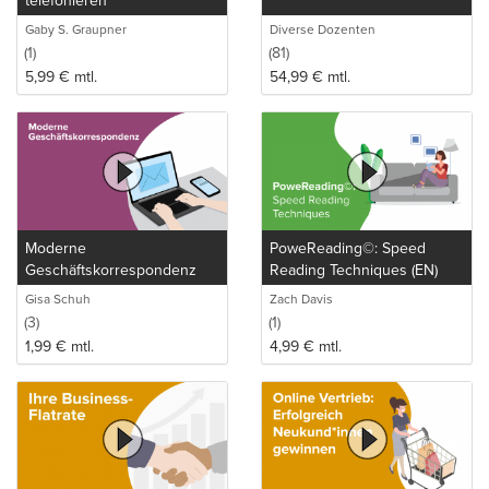
telefonieren
Gaby S. Graupner
Diverse Dozenten
(1)
(81)
5,99
€
mtl.
54,99
€
mtl.
Moderne
PoweReading©: Speed
Geschäftskorrespondenz
Reading Techniques (EN)
Gisa Schuh
Zach Davis
(3)
(1)
1,99
€
mtl.
4,99
€
mtl.