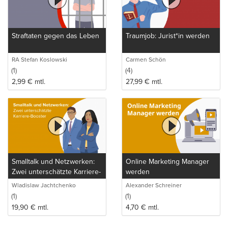
Straftaten gegen das Leben
Traumjob: Jurist*in werden
RA Stefan Koslowski
Carmen Schön
(1)
(4)
2,99
€
mtl.
27,99
€
mtl.
Smalltalk und Netzwerken:
Online Marketing Manager
Zwei unterschätzte Karriere-
werden
Booster
Wladislaw Jachtchenko
Alexander Schreiner
(1)
(1)
19,90
€
mtl.
4,70
€
mtl.