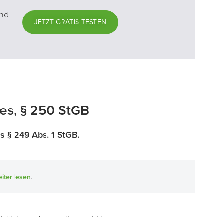
und
JETZT GRATIS TESTEN
es, § 250 StGB
es § 249 Abs. 1 StGB.
.
iter lesen