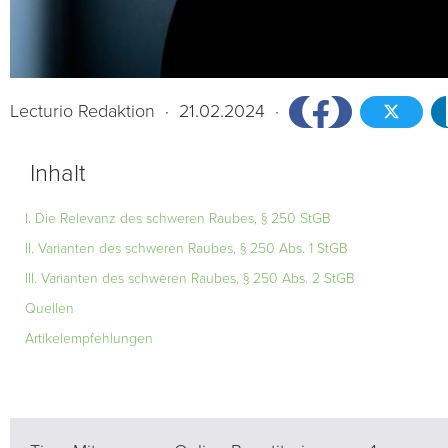
Lecturio Redaktion
·
21.02.2024
·
Inhalt
I. Die Relevanz des schweren Raubes, § 250 StGB
II. Varianten des schweren Raubes, § 250 Abs. 1 StGB
III. Varianten des schweren Raubes, § 250 Abs. 2 StGB
Quellen
Artikelempfehlungen