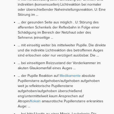
indirekten (konsensuellen) Lichtreaktion bei normaler
oder überschießender Naheinstellungsreaktion. U: Eine
Störung im ...
... der gesunden Seite aus möglich . U: Störung des
afferenten Schenkels der Reflexbahn in Folge einer
Schädigung im Bereich der Netzhaut oder des
Sehnervs (einseitige ...
... mit einseitig weiter bis mittelweiter Pupille. Die direkte
und die indirekte Lichtreaktion des betroffenen Auges
sind erloschen oder nur verzögert auslösbar. Die ...
... bei einseitigem Reizzustand der Vorderkammer im
akuten Glaukomanfall eines Auges ...
... der Pupille Reaktion auf
Medikamente
absolute
Pupillenstarre aufgehoben/aufgehoben aufgehoben
weit ja reflektorische Pupillenstarre
aufgehoben/aufgehoben überschießend
eng/untermittelweit kaum Ansprechen auf
Atropin/
Kokain
amaurotische Pupillenstarre erkranktes
Auge: ...
... bei Iritis/Uveitis zu einer Miosis. Leukokorie: Die