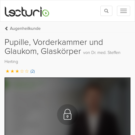
Toggle
Toggl
search
naviga
Augenheilkunde
Pupille, Vorderkammer und
Glaukom, Glaskörper
von Dr. med. Steffen
Herting
(2)