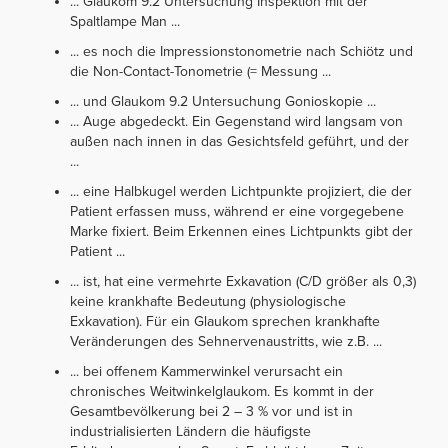
... Glaukom 9.2 Untersuchung Inspektion mit der
Spaltlampe Man ...
... es noch die Impressionstonometrie nach Schiötz und
die Non-Contact-Tonometrie (= Messung ...
... und Glaukom 9.2 Untersuchung Gonioskopie ...
... Auge abgedeckt. Ein Gegenstand wird langsam von
außen nach innen in das Gesichtsfeld geführt, und der
...
... eine Halbkugel werden Lichtpunkte projiziert, die der
Patient erfassen muss, während er eine vorgegebene
Marke fixiert. Beim Erkennen eines Lichtpunkts gibt der
Patient ...
... ist, hat eine vermehrte Exkavation (C/D größer als 0,3)
keine krankhafte Bedeutung (physiologische
Exkavation). Für ein Glaukom sprechen krankhafte
Veränderungen des Sehnervenaustritts, wie z.B. ...
... bei offenem Kammerwinkel verursacht ein
chronisches Weitwinkelglaukom. Es kommt in der
Gesamtbevölkerung bei 2 – 3 % vor und ist in
industrialisierten Ländern die häufigste