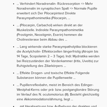
... Verhindert Noradrenalin- Rückresorption => Mehr
Noradrenalin im synaptischen Spalt => Normale Pupille
erweitert sich Der Pilocarpintest Direkte
Parasympathomimetika (Pilocarpin, ...
... (Pilocarpin, Carbachol) wirken direkt an der
Muskelzelle. Indirekte Parasympathomimetika
(Prostigmin, Neostigmin, Eserin) hemmen die
Cholinesterase beim Abbau des ...
... Lang wirkende starke Parasympatholytika blockieren
die Acetylcholin- Effektorzellen längerfristig (Atropin bis
14 Tage, Scopolamin 2 – 3 Tage). Indi: Mydriatika werden
bei Reizzuständen der Vorderkammer (Iritis, Uveitis) zur
Ruhigstellung des Ziliarkörpers ...
... Effekte Drogen- und toxische Effekte Folgende
Substanzen können die Pupillenweite ...
... Pupillenreflexbahn, meist im Bereich des Edinger-
Westphal-Kerns oder prä- bzw. postganglionäre Störung
im Verlauf des N. oculomotorius (III). Besteht gleichzeitig
eine Akkommodationslähmung, liegt ...
... mit Herabsetzung bzw. Aufhebung der direkten und