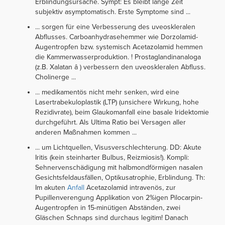
Erblindungsursache. Sympt: Es bleibt lange Zeit
subjektiv asymptomatisch. Erste Symptome sind ...
... sorgen für eine Verbesserung des uveoskleralen
Abflusses. Carboanhydrasehemmer wie Dorzolamid-
Augentropfen bzw. systemisch Acetazolamid hemmen
die Kammerwasserproduktion. ! Prostaglandinanaloga
(z.B. Xalatan â ) verbessern den uveoskleralen Abfluss.
Cholinerge ...
... medikamentös nicht mehr senken, wird eine
Lasertrabekuloplastik (LTP) (unsichere Wirkung, hohe
Rezidivrate), beim Glaukomanfall eine basale Iridektomie
durchgeführt. Als Ultima Ratio bei Versagen aller
anderen Maßnahmen kommen ...
... um Lichtquellen, Visusverschlechterung. DD: Akute
Iritis (kein steinharter Bulbus, Reizmiosis!). Kompli:
Sehnervenschädigung mit halbmondförmigen nasalen
Gesichtsfeldausfällen, Optikusatrophie, Erblindung. Th:
Im akuten
Anfall
Acetazolamid intravenös, zur
Pupillenverengung Applikation von 2%igen Pilocarpin-
Augentropfen in 15-minütigen Abständen, zwei
Gläschen Schnaps sind durchaus legitim! Danach