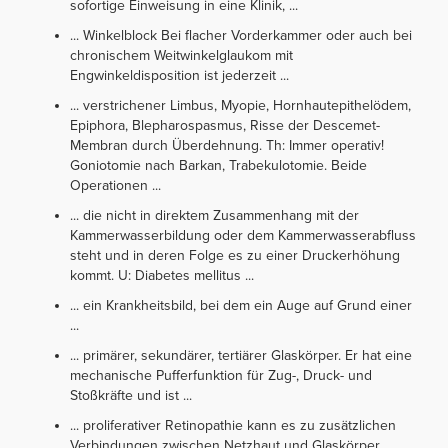
sofortige Einweisung in eine Klinik, ...
... Winkelblock Bei flacher Vorderkammer oder auch bei
chronischem Weitwinkelglaukom mit
Engwinkeldisposition ist jederzeit ...
... verstrichener Limbus, Myopie, Hornhautepithelödem,
Epiphora, Blepharospasmus, Risse der Descemet-
Membran durch Überdehnung. Th: Immer operativ!
Goniotomie nach Barkan, Trabekulotomie. Beide
Operationen ...
... die nicht in direktem Zusammenhang mit der
Kammerwasserbildung oder dem Kammerwasserabfluss
steht und in deren Folge es zu einer Druckerhöhung
kommt. U: Diabetes mellitus ...
... ein Krankheitsbild, bei dem ein Auge auf Grund einer
...
... primärer, sekundärer, tertiärer Glaskörper. Er hat eine
mechanische Pufferfunktion für Zug-, Druck- und
Stoßkräfte und ist ...
... proliferativer Retinopathie kann es zu zusätzlichen
Verbindungen zwischen Netzhaut und Glaskörper