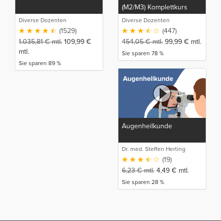
(M2/M3) Komplettkurs
Diverse Dozenten
Diverse Dozenten
(1529)
(447)
1.035,81
€
mtl.
109,99
€
454,05
€
mtl.
99,99
€
mtl.
mtl.
Sie sparen 78 %
Sie sparen 89 %
Augenheilkunde
Dr. med. Steffen Herting
(19)
6,23
€
mtl.
4,49
€
mtl.
Sie sparen 28 %