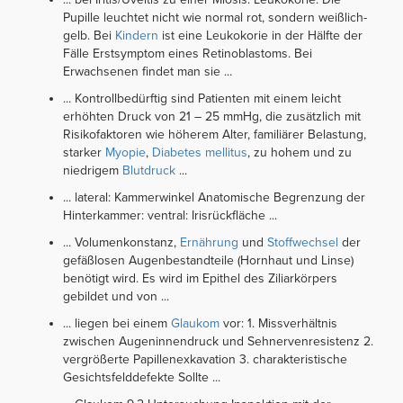
Pupille leuchtet nicht wie normal rot, sondern weißlich-
gelb. Bei
Kindern
ist eine Leukokorie in der Hälfte der
Fälle Erstsymptom eines Retinoblastoms. Bei
Erwachsenen findet man sie ...
... Kontrollbedürftig sind Patienten mit einem leicht
erhöhten Druck von 21 – 25 mmHg, die zusätzlich mit
Risikofaktoren wie höherem Alter, familiärer Belastung,
starker
Myopie
,
Diabetes mellitus
, zu hohem und zu
niedrigem
Blutdruck
...
... lateral: Kammerwinkel Anatomische Begrenzung der
Hinterkammer: ventral: Irisrückfläche ...
... Volumenkonstanz,
Ernährung
und
Stoffwechsel
der
gefäßlosen Augenbestandteile (Hornhaut und Linse)
benötigt wird. Es wird im Epithel des Ziliarkörpers
gebildet und von ...
... liegen bei einem
Glaukom
vor: 1. Missverhältnis
zwischen Augeninnendruck und Sehnervenresistenz 2.
vergrößerte Papillenexkavation 3. charakteristische
Gesichtsfelddefekte Sollte ...