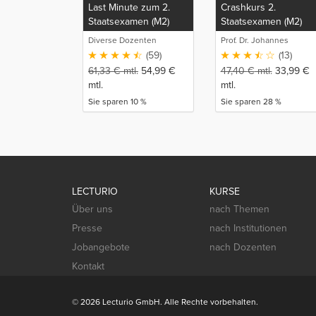
Last Minute zum 2.
Crashkurs 2.
Staatsexamen (M2)
Staatsexamen (M2)
Diverse Dozenten
Prof. Dr. Johannes
Schulze
(59)
(13)
61,33
€
mtl.
54,99
€
47,40
€
mtl.
33,99
€
mtl.
mtl.
Sie sparen 10 %
Sie sparen 28 %
LECTURIO
KURSE
Über uns
nach Themen
Presse
nach Institutionen
Jobangebote
nach Dozenten
Kontakt
© 2026 Lecturio GmbH. Alle Rechte vorbehalten.