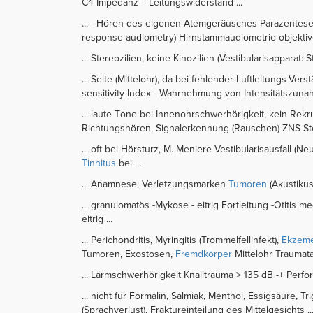
C4 Impedanz = Leitungswiderstand ...
... - Hören des eigenen Atemgeräusches Parazentese 
response audiometry) Hirnstammaudiometrie objekti
... Stereozilien, keine Kinozilien (Vestibularisapparat: S
... Seite (Mittelohr), da bei fehlender Luftleitungs-Ve
sensitivity Index - Wahrnehmung von Intensitätszuna
... laute Töne bei Innenohrschwerhörigkeit, kein Rek
Richtungshören, Signalerkennung (Rauschen) ZNS-Stö
... oft bei Hörsturz, M. Meniere Vestibularisausfall (
Tinnitus
bei ...
... Anamnese, Verletzungsmarken
Tumoren
(Akustikus
... granulomatös -Mykose - eitrig Fortleitung -Otitis m
eitrig ...
... Perichondritis, Myringitis (Trommelfellinfekt),
Ekzem
Tumoren, Exostosen,
Fremdkörper
Mittelohr Traumata,
... Lärmschwerhörigkeit Knalltrauma > 135 dB -+ Perfo
... nicht für Formalin, Salmiak, Menthol, Essigsäure, T
(Sprachverlust), Fraktureinteilung des Mittelgesichts ..