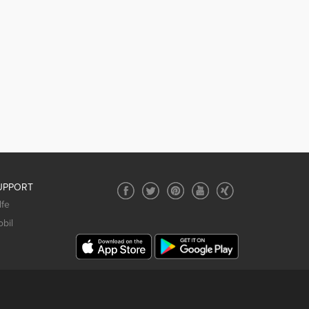
UPPORT
lfe
bil