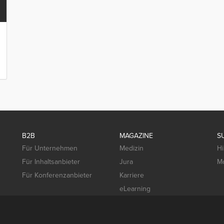
B2B
MAGAZINE
S
Für Unternehmen
Medizin
Hi
Für Inhaltsanbieter
Jura
Mo
Für Konferenzanbieter
Karriere
eLearning