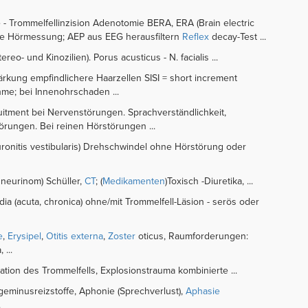
- Trommelfellinzision Adenotomie BERA, ERA (Brain electric
ve Hörmessung; AEP aus EEG herausfiltern
Reflex
decay-Test ...
tereo- und Kinozilien). Porus acusticus - N. facialis ...
rstärkung empfindlichere Haarzellen SISI = short increment
hme; bei Innenohrschaden ...
ruitment bei Nervenstörungen. Sprachverständlichkeit,
rungen. Bei reinen Hörstörungen ...
Neuronitis vestibularis) Drehschwindel ohne Hörstörung oder
neurinom) Schüller,
CT
; (
Medikamenten
)Toxisch -Diuretika, ...
edia (acuta, chronica) ohne/mit Trommelfell-Läsion - serös oder
e
,
Erysipel
,
Otitis externa
,
Zoster
oticus, Raumforderungen:
 ...
ration des Trommelfells, Explosionstrauma kombinierte ...
rigeminusreizstoffe, Aphonie (Sprechverlust),
Aphasie
.