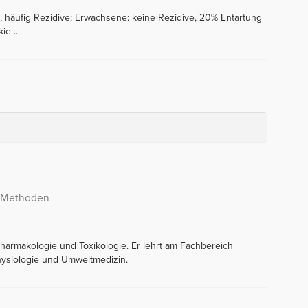
e, häufig Rezidive; Erwachsene: keine Rezidive, 20% Entartung
e ...
e Methoden
 Pharmakologie und Toxikologie. Er lehrt am Fachbereich
hysiologie und Umweltmedizin.