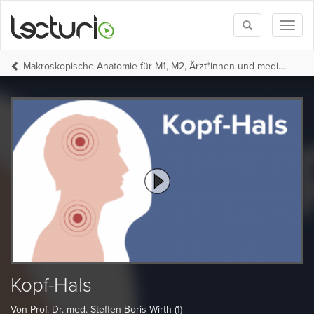
Toggle
Toggl
search
naviga
Makroskopische Anatomie für M1, M2, Ärzt*innen und medizinische Auszubildende
Kopf-Hals
Von Prof. Dr. med. Steffen-Boris Wirth (1)