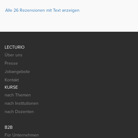
Alle 26 Rezensionen mit Text anzeigen
LECTURIO
Über uns
Presse
Jobangebote
Kontakt
KURSE
nach Themen
nach Institutionen
nach Dozenten
B2B
Für Unternehmen