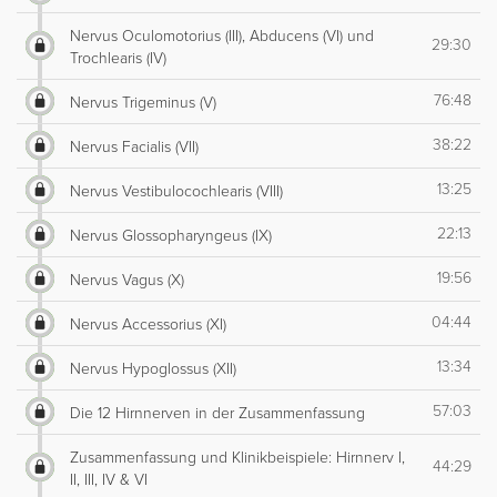
Nervus Oculomotorius (III), Abducens (VI) und
29:30
Trochlearis (IV)
76:48
Nervus Trigeminus (V)
38:22
Nervus Facialis (VII)
13:25
Nervus Vestibulocochlearis (VIII)
22:13
Nervus Glossopharyngeus (IX)
19:56
Nervus Vagus (X)
04:44
Nervus Accessorius (XI)
13:34
Nervus Hypoglossus (XII)
57:03
Die 12 Hirnnerven in der Zusammenfassung
Zusammenfassung und Klinikbeispiele: Hirnnerv I,
44:29
II, III, IV & VI