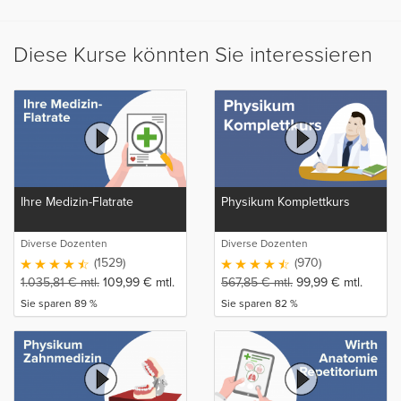
Diese Kurse könnten Sie interessieren
Ihre Medizin-Flatrate
Physikum Komplettkurs
Diverse Dozenten
Diverse Dozenten
(1529)
(970)
1.035,81
€
mtl.
109,99
€
mtl.
567,85
€
mtl.
99,99
€
mtl.
Sie sparen 89 %
Sie sparen 82 %