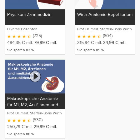
Physikum Zahnmedizin
Wirth Anatomie Repetitorium
Diverse Dozenten
Prof. Dr. med. Steffen-Boris Wirth
(1)
(725)
(604)
484,35
€
mtl.
79,99
€
mtl.
315,94
€
mtl.
34,99
€
mtl.
Sie sparen 83 %
Sie sparen 89 %
Makroskopische Anatomie
für M1, M2, Ärzt*innen und
medizinische Auszubildende
Prof. Dr. med. Steffen-Boris Wirth
(1)
(530)
250,79
€
mtl.
29,99
€
mtl.
Sie sparen 88 %