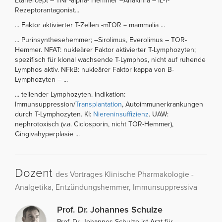
Etanercept – TNF-alpha- Hemmer –Anakinra – IL-1-
Rezeptorantagonist...
... Faktor aktivierter T-Zellen -mTOR = mammalia ...
... Purinsynthesehemmer; –Sirolimus, Everolimus – TOR-
Hemmer. NFAT: nukleärer Faktor aktivierter T-Lymphozyten;
spezifisch für klonal wachsende T-Lymphos, nicht auf ruhende
Lymphos aktiv. NFkB: nukleärer Faktor kappa von B-
Lymphozyten – ...
... teilender Lymphozyten. Indikation:
Immunsuppression/
Transplantation
, Autoimmunerkrankungen
durch T-Lymphozyten. KI:
Niereninsuffizienz
. UAW:
nephrotoxisch (v.a. Ciclosporin, nicht TOR-Hemmer),
Gingivahyperplasie ...
Dozent
des Vortrages Klinische Pharmakologie -
Analgetika, Entzündungshemmer, Immunsuppressiva
Prof. Dr. Johannes Schulze
Prof. Dr. Johannes Schulze ist Arzt für