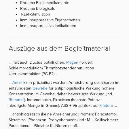
Rheuma Basismedikamente
Rheuma Biologicals
T-Zell-Stimulation
Immunsuppressiva Eigenschaften
Immunsuppressiva Indikationen
Auszüge aus dem Begleitmaterial
... hält auch Ductus botalli offen.
Magen
(fördert
Schleimproduktion) Thrombozytendegranulation
Uteruskontraktion (PG-F2)...
...
Anfall
kann präzipitiert werden. Anreicherung der Säuren im
entzündeten
Gewebe
für antiphlogistische Wirkung höhere
Konzentration im Gewebe, daher bevorzugte Wirkung (Ind.
Rheuma
!). Indomethacin, Piroxicam (höchste Potenz =
niedrigste Menge in Gramm). ASS + Virusinfekt bei
Kindern
...
... antiphlogistisch (keine Anreicherung!) Namen: Paracetamol,
Metamizol (Phenazon, Propyphenazon) Ind.: M – Kolikschmerz;
Paracetamol - Pädiatrie KI: Niereninsuff...