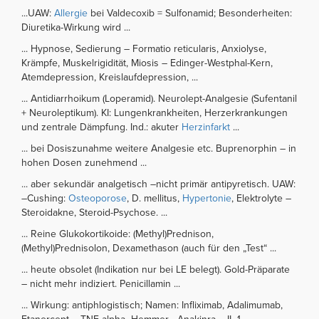
...UAW:
Allergie
bei Valdecoxib = Sulfonamid; Besonderheiten:
Diuretika-Wirkung wird ...
... Hypnose, Sedierung – Formatio reticularis, Anxiolyse,
Krämpfe, Muskelrigidität, Miosis – Edinger-Westphal-Kern,
Atemdepression, Kreislaufdepression, ...
... Antidiarrhoikum (Loperamid). Neurolept-Analgesie (Sufentanil
+ Neuroleptikum). KI: Lungenkrankheiten, Herzerkrankungen
und zentrale Dämpfung. Ind.: akuter
Herzinfarkt
...
... bei Dosiszunahme weitere Analgesie etc. Buprenorphin – in
hohen Dosen zunehmend ...
... aber sekundär analgetisch –nicht primär antipyretisch. UAW:
–Cushing:
Osteoporose
, D. mellitus,
Hypertonie
, Elektrolyte –
Steroidakne, Steroid-Psychose. ...
... Reine Glukokortikoide: (Methyl)Prednison,
(Methyl)Prednisolon, Dexamethason (auch für den „Test“ ...
... heute obsolet (Indikation nur bei LE belegt). Gold-Präparate
– nicht mehr indiziert. Penicillamin ...
... Wirkung: antiphlogistisch; Namen: Infliximab, Adalimumab,