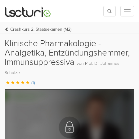
Toggle
Toggl
search
naviga
Crashkurs 2. Staatsexamen (M2)
Klinische Pharmakologie -
Analgetika, Entzündungshemmer,
Immunsuppressiva
von Prof. Dr. Johannes
Schulze
(1)