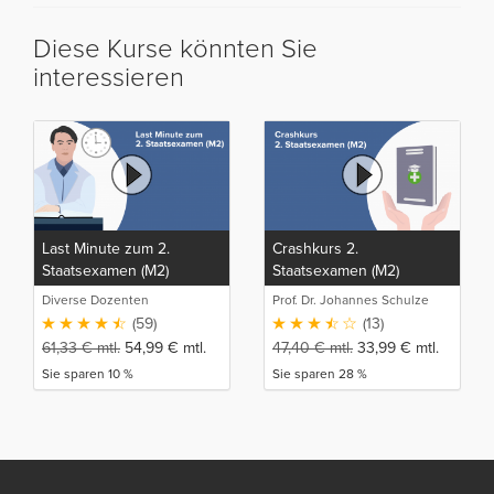
Diese Kurse könnten Sie
interessieren
Last Minute zum 2.
Crashkurs 2.
Staatsexamen (M2)
Staatsexamen (M2)
Diverse Dozenten
Prof. Dr. Johannes Schulze
(59)
(13)
61,33
€
mtl.
54,99
€
mtl.
47,40
€
mtl.
33,99
€
mtl.
Sie sparen 10 %
Sie sparen 28 %