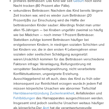
primäres Bettnässen: Das Kind war seit
Geburt
noch keine
Nacht trocken (80 Prozent aller Fälle).
sekundäres Bettnässen: Nachdem das Kind bereits längere
Zeit trocken war, wird es wieder zum Bettnässer (20
Prozent).Bis zur Einschulung wird die Hälfte der
bettnässenden Kinder sauber: Allerdings findet man unter
allen 15-Jährigen — bei Knaben ungefähr zweimal so häufig
wie bei Mädchen — noch immer 1 Prozent Bettnässer.
Statistiken zufolge kommt Bettnässen häufiger bei
erstgeborenen Kindern, in niedrigen sozialen Schichten und
bei Kindern vor, die in den ersten 4 Lebensjahren einer
sozialen oder seelischen Schädigung ausgesetzt
waren.Ursächlich kommen für das Bettnässen verschiedene
Faktoren infrage: Veranlagung, Reifungsstörung mit
verspäteter Sauberkeitsgewöhnung, nicht verarbeitete
Konfliktsituationen, ungeeignete Erziehung.
Ausschlaggebend ist oft auch, dass das Kind zu früh oder
inkonsequent zur Reinlichkeit erzogen wurde.In jedem Fall
müssen körperliche Ursachen wie abnormer Tiefschlaf
Harnblasenentzündung
Zuckerkrankheit
, Anfallsleiden und
Fehlbildungen
des Harnapparates ausgeschlossen werden.
Insgesamt sind jedoch seelische Ursachen weitaus häufiger
als körperliche.Der
Arzt
hat die verantwortungsvolle