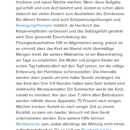
trockene und nasse Nächte machen. Wenn diese Aufgabe
gut erfüllt und vom Arzt belohnt wird, kommt es schon allein
dadurch bei vielen Kindern zum Ausbleiben des Einnässens.
Bei älteren Kindern sind auch Entspannungsübungen und
Bewegungstherapie
nützlich, da hierdurch das
Körperempfinden verbessert und das Selbstgefühl gestärkt
wird. Eine generelle Einschränkung der
Flüssigkeitsaufnahme hilft im Allgemeinen wenig, jedoch ist
es sinnvoll, dass das Kind am Abend nicht übermäßige
Mengen trinkt. Als weitere Maßnahme ist ein Blasentraining
am Tage zu empfehlen: Die Mutter soll jüngere Kinder am
ersten Tag halbstündlich auf den Topf setzen, um die völlige
Entleerung der Harnblase sicherzustellen. Die Intervalle
werden dann jeweils um eine halbe Stunde verlängert, bis
das Kind den Urin 3-4 Stunden halten kann.Sehr beliebt sind
elektrische Weckautomaten: Ein Summerton weckt das Kind,
sobald es einnässt. Von den über 7 Jahre alten Bettnässern
werden mithilfe dieses Apparates 75 Prozent nach einigen
Wochen trocken. Kommt es nach einiger Zeit zu einem
Rückfall, so kann ein zweiter Versuch mit dem Gerät
unternommen werden. Eine weitere Hilfe können
Medikamente
sein, wobei allerdings die Wirkung nicht immer
zufriedenstellend ist. Da es sich um
Psychopharmaka