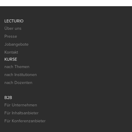
LECTURIO
Über uns
Presse
Jobangebote
Kontakt
KURSE
nach Themen
nach Institutionen
nach Dozenten
B2B
Für Unternehmen
Für Inhaltsanbieter
Für Konferenzanbieter