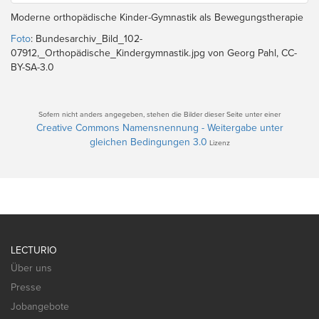
Moderne orthopädische Kinder-Gymnastik als Bewegungstherapie
Foto
: Bundesarchiv_Bild_102-
07912,_Orthopädische_Kindergymnastik.jpg von Georg Pahl, CC-
BY-SA-3.0
Sofern nicht anders angegeben, stehen die Bilder dieser Seite unter einer
Creative Commons Namensnennung - Weitergabe unter
gleichen Bedingungen 3.0
Lizenz
LECTURIO
Über uns
Presse
Jobangebote