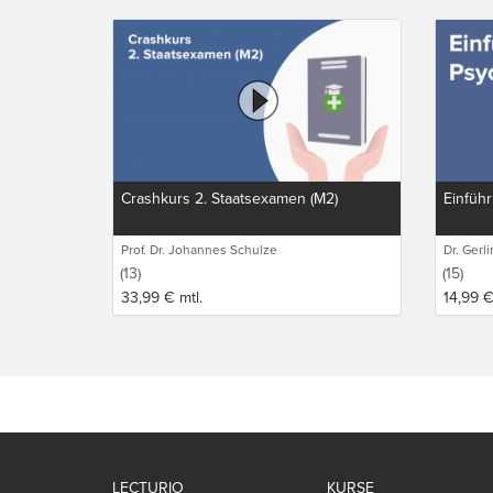
Crashkurs 2. Staatsexamen (M2)
Einführ
Prof. Dr. Johannes Schulze
Dr. Gerl
(13)
(15)
33,99
€
mtl.
14,99
LECTURIO
KURSE