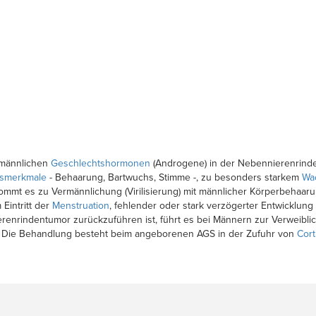
 männlichen
Geschlechtshormonen
(Androgene) in der Nebennierenrinde
tsmerkmale
- Behaarung, Bartwuchs, Stimme -, zu besonders starkem
Wa
kommt es zu Vermännlichung (Virilisierung) mit männlicher Körperbehaa
Eintritt der
Menstruation
, fehlender oder stark verzögerter Entwicklung 
erenrindentumor zurückzuführen ist, führt es bei Männern zur Verweibli
. Die Behandlung besteht beim angeborenen AGS in der Zufuhr von
Cort