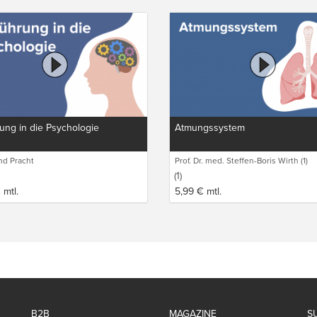
ung in die Psychologie
Atmungssystem
ind Pracht
Prof. Dr. med. Steffen-Boris Wirth (1)
(1)
€
mtl.
5,99
€
mtl.
B2B
MAGAZINE
S