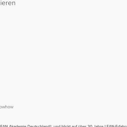
sieren
nowhow
 LEAN Akademie Deutschland®, und blickt auf über 30 Jahre LEAN-Erfahru