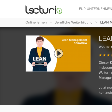
FÜR UNTERNEHME
Online lernen
Berufliche Weiterbildung
LEAN M
LEA
Von Dr. 
Dieser K
insbeson
Weiterh
Managam
Jetzt ne
kontinui