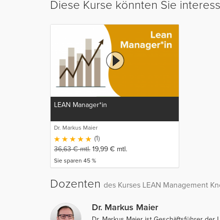
Diese Kurse könnten Sie interes
LEAN Manager*in
Dr. Markus Maier
(1)
36,63
€
mtl.
19,99
€
mtl.
Sie sparen 45 %
Dozenten
des Kurses LEAN Management K
Dr. Markus Maier
Dr. Markus Maier ist Geschäftsführer der