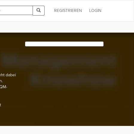
REGISTRIEREN
LOGIN
ht dabei
n.
TQM-
t