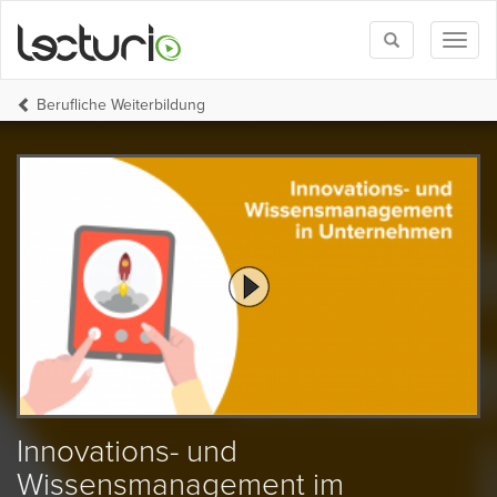
Toggle
Toggl
search
naviga
Berufliche Weiterbildung
Innovations- und
Wissensmanagement im