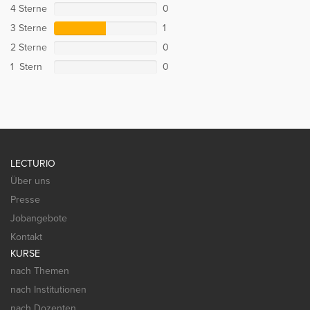
4 Sterne
0
3 Sterne
1
2 Sterne
0
1 Stern
0
LECTURIO
Über uns
Presse
Jobangebote
Kontakt
KURSE
nach Themen
nach Institutionen
nach Dozenten