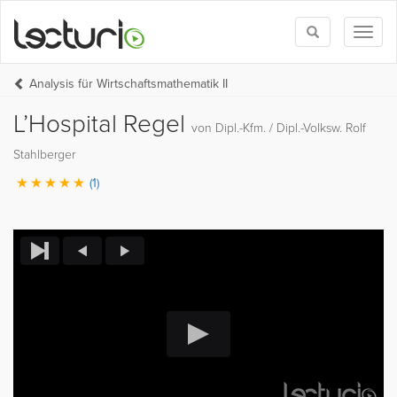
Toggle
Toggl
search
naviga
Analysis für Wirtschaftsmathematik II
L’Hospital Regel
von Dipl.-Kfm. / Dipl.-Volksw. Rolf
Stahlberger
(1)