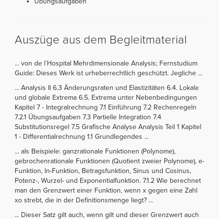
Übungsaufgaben
Auszüge aus dem Begleitmaterial
... von de l´Hospital Mehrdimensionale Analysis; Fernstudium
Guide: Dieses Werk ist urheberrechtlich geschützt. Jegliche ...
... Analysis II 6.3 Änderungsraten und Elastizitäten 6.4. Lokale
und globale Extrema 6.5. Extrema unter Nebenbedingungen
Kapitel 7 - Integralrechnung 7.1 Einführung 7.2 Rechenregeln
7.2.1 Übungsaufgaben 7.3 Partielle Integration 7.4
Substitutionsregel 7.5 Grafische Analyse Analysis Teil 1 Kapitel
1 - Differentialrechnung 1.1 Grundlegendes ...
... als Beispiele: ganzrationale Funktionen (Polynome),
gebrochenrationale Funktionen (Quotient zweier Polynome), e-
Funktion, ln-Funktion, Betragsfunktion, Sinus und Cosinus,
Potenz-, Wurzel- und Exponentialfunktion. 7.1.2 Wie berechnet
man den Grenzwert einer Funktion, wenn x gegen eine Zahl
xo strebt, die in der Definitionsmenge liegt? ...
... Dieser Satz gilt auch, wenn gilt und dieser Grenzwert auch