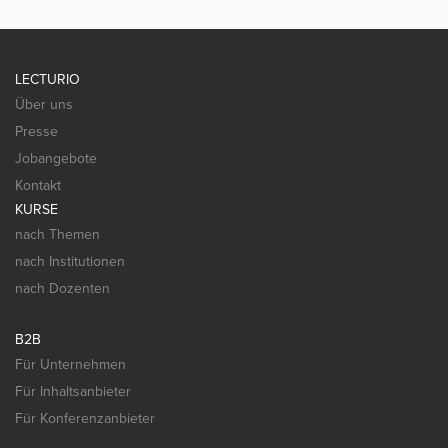
LECTURIO
Über uns
Presse
Jobangebote
Kontakt
KURSE
nach Themen
nach Institutionen
nach Dozenten
B2B
Für Unternehmen
Für Inhaltsanbieter
Für Konferenzanbieter