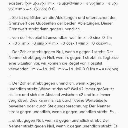
existiert. f(x)= u(x) v(x) lim x→a u(x)=0=lim x→a v(x) lim x→a u(x)
v(x) =lim x→a u´(x) v´(x) 0 0 ...
... Sie ist es: Bilden wir die Ableitungen und untersuchen den
Grenzwert des Quotienten der beiden Ableitungen. Dieser
Grenzwert strebt dann gegen unendlich. ...
... von de l´Hospital ist anwendbar, weil lim x→0 sinx=0=lim
x→0 x lim x→0 sinx x =lim x→0 cosx 1 =lim x→0 cosx=1 ...
... Der Zähler strebt gegen Null, wenn x gegen 1 strebt: Der
Nenner strebt gegen Null, wenn x gegen 1 strebt: Es liegt also
eine Situation vor, wir können die Regel von Hospital
verwenden! lim x→1 x−1=0 lim x→1 x−1=0 0 0 lim x→a u(x) v(x)
...
... Der Zähler strebt gegen unendlich, wenn x gegen
unendlich strebt: Wieso ist das so? Weil x2 immer größer ist
als ln x und sich der Abstand zwischen x2 und ln x immer
vergrößert. Dies kann man zb durch kleine Wertetabelle
beweisen oder durch Steigungsberechnung: Der Nenner
strebt gegen unendlich, wenn x gegen unendlich strebt: Es ...
... strebt gegen Null, wenn x gegen unendlich strebt: Der
Nenner strebt gegen Null, wenn x gegen unendlich strebt: Es