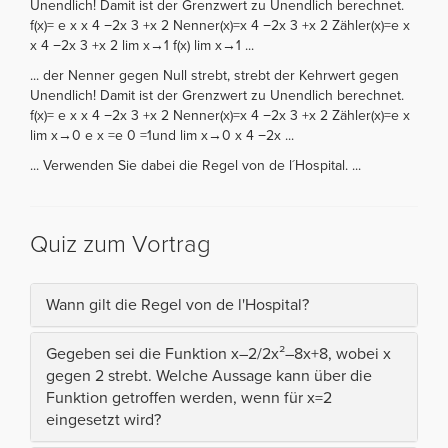
Unendlich! Damit ist der Grenzwert zu Unendlich berechnet.
f(x)= e x x 4 −2x 3 +x 2 Nenner(x)=x 4 −2x 3 +x 2 Zähler(x)=e x
x 4 −2x 3 +x 2 lim x→1 f(x) lim x→1 ...
... der Nenner gegen Null strebt, strebt der Kehrwert gegen
Unendlich! Damit ist der Grenzwert zu Unendlich berechnet.
f(x)= e x x 4 −2x 3 +x 2 Nenner(x)=x 4 −2x 3 +x 2 Zähler(x)=e x
lim x→0 e x =e 0 =1und lim x→0 x 4 −2x ...
... Verwenden Sie dabei die Regel von de l´Hospital. ...
Quiz zum Vortrag
Wann gilt die Regel von de l'Hospital?
Gegeben sei die Funktion x–2/2x²–8x+8, wobei x
gegen 2 strebt. Welche Aussage kann über die
Funktion getroffen werden, wenn für x=2
eingesetzt wird?