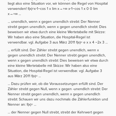
liegt also eine Situation vor, wir können die Regel von Hospital
verwenden! f(x)=x⋅1−cos 1 x lim x→+∞ x⋅1−cos 1 x 0 0 lim
x→+∞ ...
... unendlich, wenn x gegen unendlich strebt: Der Nenner
strebt gegen unendlich, wenn x gegen unendlich strebt: Dies
beweisen wir etwa durch eine kleine Wertetabelle mit Skizze:
Wir haben also eine Situation, die Hospital-Regel ist
verwendbar. vgl. Aufgabe 3 aus März 2011 f(x)= e x x 4 −2x 3 ...
... erfüllt sind. Der Zähler strebt gegen unendlich, wenn x
gegen unendlich strebt: Der Nenner strebt gegen unendlich,
wenn x gegen unendlich strebt: Dies beweisen wir etwa durch
eine kleine Wertetabelle mit Skizze: Wir haben also eine
Situation, die Hospital-Regel ist verwendbar. vgl. Aufgabe 3
aus März 2011 f(x)= ...
... Dazu prüfen wir, ob die Voraussetzungen erfüllt sind. Der
Zähler strebt gegen Null, wenn x gegen -unendlich strebt: Der
Nenner strebt gegen unendlich, wenn x gegen unendlich
strebt: Schauen wir uns dazu nochmals die Zählerfunktion und
Nenner an: f(x)= ...
... der Nenner gegen Null strebt, strebt der Kehrwert gegen