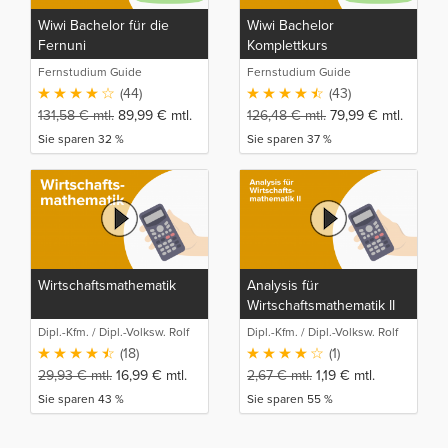
Wiwi Bachelor für die
Wiwi Bachelor
Fernuni
Komplettkurs
Fernstudium Guide
Fernstudium Guide
(44)
(43)
131,58
€
mtl.
89,99
€
mtl.
126,48
€
mtl.
79,99
€
mtl.
Sie sparen 32 %
Sie sparen 37 %
Wirtschaftsmathematik
Analysis für
Wirtschaftsmathematik II
Dipl.-Kfm. / Dipl.-Volksw. Rolf
Dipl.-Kfm. / Dipl.-Volksw. Rolf
Stahlberger
Stahlberger
(18)
(1)
29,93
€
mtl.
16,99
€
mtl.
2,67
€
mtl.
1,19
€
mtl.
Sie sparen 43 %
Sie sparen 55 %