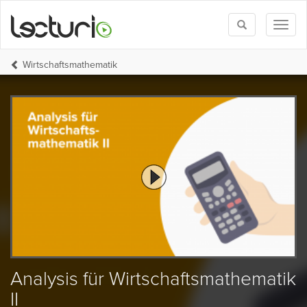
Toggle
Toggl
search
naviga
Wirtschaftsmathematik
Analysis für Wirtschaftsmathematik
II