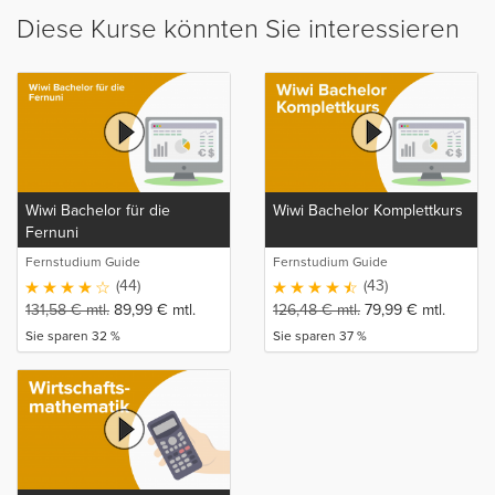
Diese Kurse könnten Sie interessieren
Wiwi Bachelor für die
Wiwi Bachelor Komplettkurs
Fernuni
Fernstudium Guide
Fernstudium Guide
(44)
(43)
131,58
€
mtl.
89,99
€
mtl.
126,48
€
mtl.
79,99
€
mtl.
Sie sparen 32 %
Sie sparen 37 %