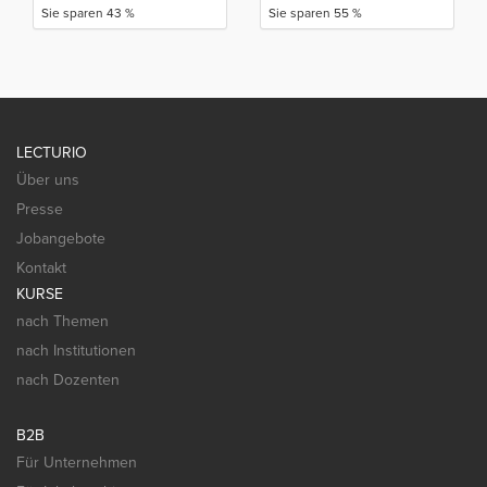
Sie sparen 43 %
Sie sparen 55 %
LECTURIO
Über uns
Presse
Jobangebote
Kontakt
KURSE
nach Themen
nach Institutionen
nach Dozenten
B2B
Für Unternehmen