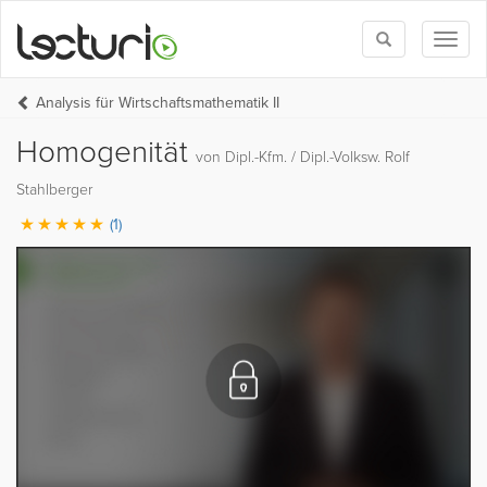
Toggle
Toggl
search
naviga
Analysis für Wirtschaftsmathematik II
Homogenität
von Dipl.-Kfm. / Dipl.-Volksw. Rolf
Stahlberger
(1)