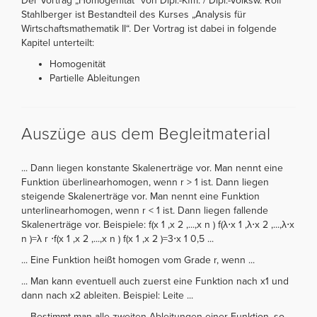
Der Vortrag „Homogenität“ von Dipl.-Kfm. / Dipl.-Volksw. Rolf
Stahlberger ist Bestandteil des Kurses „Analysis für
Wirtschaftsmathematik II“. Der Vortrag ist dabei in folgende
Kapitel unterteilt:
Homogenität
Partielle Ableitungen
Auszüge aus dem Begleitmaterial
... Dann liegen konstante Skalenerträge vor. Man nennt eine
Funktion überlinearhomogen, wenn r > 1 ist. Dann liegen
steigende Skalenerträge vor. Man nennt eine Funktion
unterlinearhomogen, wenn r < 1 ist. Dann liegen fallende
Skalenerträge vor. Beispiele: f(x 1 ,x 2 ,...,x n ) f(λ⋅x 1 ,λ⋅x 2 ,...,λ⋅x
n )=λ r ⋅f(x 1 ,x 2 ,...,x n ) f(x 1 ,x 2 )=3⋅x 1 0,5 ...
... Eine Funktion heißt homogen vom Grade r, wenn ...
... Man kann eventuell auch zuerst eine Funktion nach x1 und
dann nach x2 ableiten. Beispiel: Leite ...
... Bestimmt man alle zweiten Ableitungen einer Funktion, so