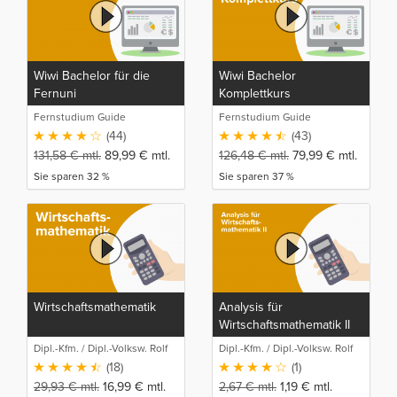
Wiwi Bachelor für die
Wiwi Bachelor
Fernuni
Komplettkurs
Fernstudium Guide
Fernstudium Guide
(44)
(43)
131,58
€
mtl.
89,99
€
mtl.
126,48
€
mtl.
79,99
€
mtl.
Sie sparen 32 %
Sie sparen 37 %
Wirtschaftsmathematik
Analysis für
Wirtschaftsmathematik II
Dipl.-Kfm. / Dipl.-Volksw. Rolf
Dipl.-Kfm. / Dipl.-Volksw. Rolf
Stahlberger
Stahlberger
(18)
(1)
29,93
€
mtl.
16,99
€
mtl.
2,67
€
mtl.
1,19
€
mtl.