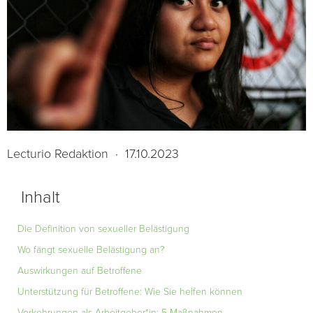
Lecturio Redaktion
·
17.10.2023
Inhalt
Die Definition von sexueller Belästigung
Wo fängt sexuelle Belästigung an?
Auswirkungen auf Betroffene
Unterstützung für Betroffene: Wie Sie helfen können
Vorkehrungen als Arbeitgeber*in: 5 Maßnahmen