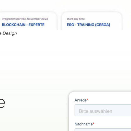
e Design
e