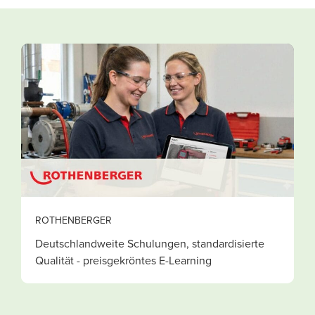
ROTHENBERGER
S
Deutschlandweite Schulungen, standardisierte
V
Qualität - preisgekröntes E-Learning