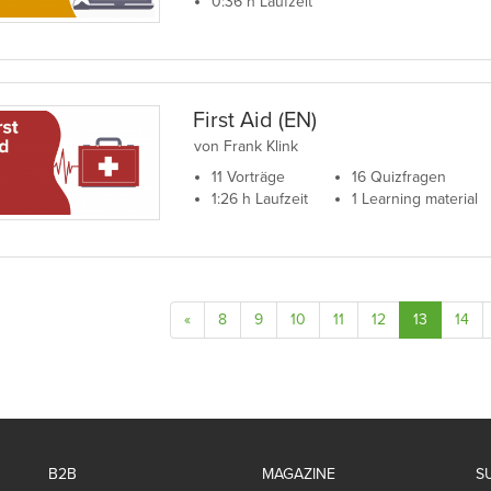
0:36 h Laufzeit
First Aid (EN)
von Frank Klink
11 Vorträge
16 Quizfragen
1:26 h Laufzeit
1 Learning material
«
8
9
10
11
12
13
14
B2B
MAGAZINE
S