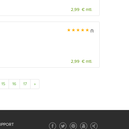
2,99 € mtl.
(1)
2,99 € mtl.
15
16
17
»
UPPORT