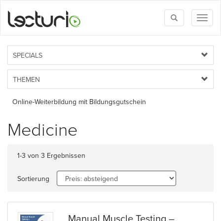
Toggle
Toggl
search
naviga
SPECIALS
THEMEN
Online-Weiterbildung mit Bildungsgutschein
Medicine
1-3 von 3 Ergebnissen
Sortierung
Manual Muscle Testing –