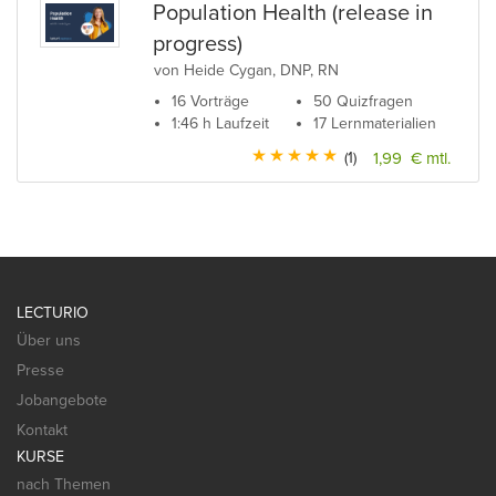
Population Health (release in
progress)
von Heide Cygan, DNP, RN
16 Vorträge
50 Quizfragen
1:46 h Laufzeit
17 Lernmaterialien
(1)
1,99 € mtl.
LECTURIO
Über uns
Presse
Jobangebote
Kontakt
KURSE
nach Themen