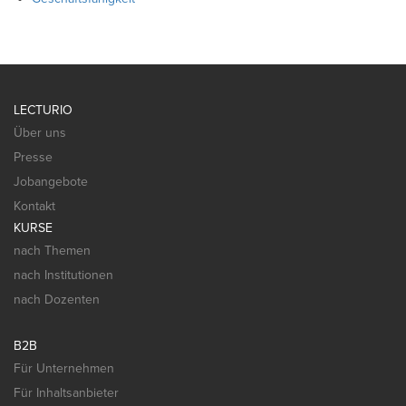
LECTURIO
Über uns
Presse
Jobangebote
Kontakt
KURSE
nach Themen
nach Institutionen
nach Dozenten
B2B
Für Unternehmen
Für Inhaltsanbieter