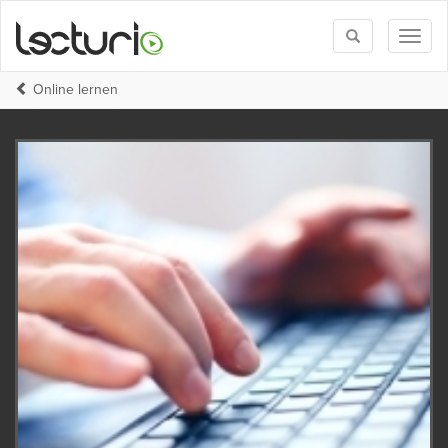
Toggle
Toggl
search
naviga
Online lernen