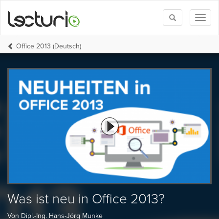
Toggle
Toggl
search
naviga
Office 2013 (Deutsch)
Was ist neu in Office 2013?
Von Dipl.-Ing. Hans-Jörg Munke