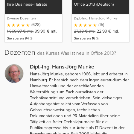
Ihre Business-Flatrate
Office 2013 (Deutsch)
Diverse Dozenten
Dipl.-Ing. Hans-Jörg Munke
(628)
(15)
1.669,97
€
mtl.
99,90
€
mtl.
27,38
€
mtl.
22,99
€
mtl.
Sie sparen 94 %
Sie sparen 16 %
Dozenten
des Kurses Was ist neu in Office 2013?
Dipl.-Ing. Hans-Jörg Munke
Hans-Jörg Munke, geboren 1966, lebt und arbeitet in
Hamburg. Er hat sich nach dem Ingenieurstudium der
Umwelttechnik und der anschließenden
Weiterbildung zum Fachjournalisten der
Technikvermittlung verschrieben. Sein vielseitiges
Aufgabengebiet reicht vom Verfassen von
Gebrauchsanweisungen, technischen
Dokumentationen und PR-Materialien über seine
Tätigkeit als freier Technikjournalist für die
Publikumspresse bis zur Arbeit als IT-Dozent in der
Erwachsenenbildung. Seit 2003 bildet die