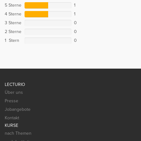
5 Sterne
1
4 Sterne
1
3 Sterne
0
2 Sterne
0
1 Stern
0
LECTURIO
Über uns
Presse
Jobangebote
Kontakt
KURSE
nach Themen