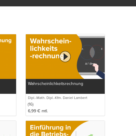
. BWL
iefer
ter.
 E-
sche BWL
sbereich
onen
BWL
eit
Wahrscheinlichkeitsrechnung
n Zeit
Dipl.-Math. Dipl.-Kfm. Daniel Lambert
(16)
6,99
€
mtl.