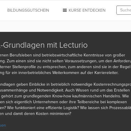
N
BILDUNGSGUTSCHEIN
KURSE ENTDECKEN
Grundlagen mit Lecturio
nen Berufsleben sind betriebswirtschaftliche Kenntnisse von großer
ng. Zum einen sind sie nicht selten Voraussetzungen, um den Anforde
xterner Stellenprofile zu entsprechen, zum anderen sind sie in der Regel
g für ein innerbetriebliches Weiterkommen auf der Karriereleiter.
ndlagen geben Einblicke in betrieblich notwendige Kostenrechnungspr
usammenhänge und Notwendigkeit. Auch Wissen rund um das Erstellen
n gehört zum grundlegenden Know-how kaufmännischen Handelns. Wie
ren sich eigentlich Unternehmen oder ihre Teilbereiche bei komplexen
n? Wie funktioniert eine effiziente Logistik? Wie lassen sich Prozessabl
en und damit deren Kosten minimieren?
ts lassen sich BWL Grundlagen einfach berufsbegleitend erlernen – gan
sen