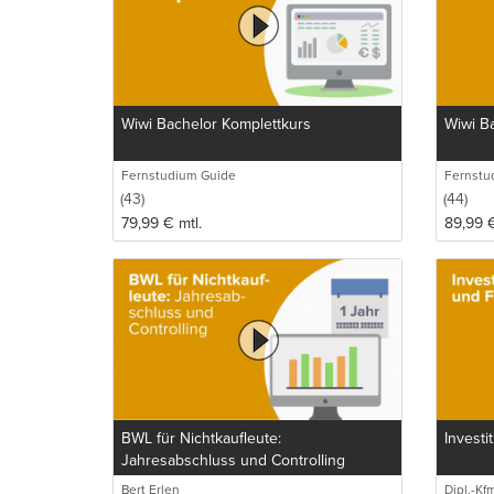
Wiwi Bachelor Komplettkurs
Wiwi Ba
Fernstudium Guide
Fernstu
(43)
(44)
79,99
€
mtl.
89,99
BWL für Nichtkaufleute:
Investi
Jahresabschluss und Controlling
Bert Erlen
Dipl.-Kfm