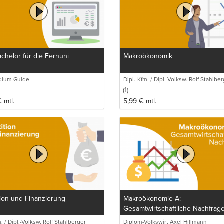
chelor für die Fernuni
Makroökonomik
dium Guide
Dipl.-Kfm. / Dipl.-Volksw. Rolf Stahlbe
(1)
€
mtl.
5,99
€
mtl.
tion und Finanzierung
Makroökonomie A:
Gesamtwirtschaftliche Nachfrag
. / Dipl.-Volksw. Rolf Stahlberger
Diplom-Volkswirt Axel Hillmann