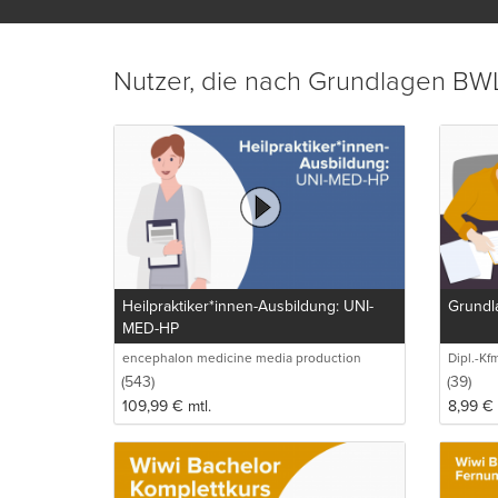
bequem v
Grundlag
betriebs
Grundlag
Nutzer, die nach Grundlagen BWL
gehende
Über www
Learning
Grundla
gehalten
aufgetei
Grundla
Die Vort
Heilpraktiker*innen-Ausbildung: UNI-
Grundl
durchfüh
MED-HP
Videolek
und Ort 
encephalon medicine media production
Dipl.-Kfm
GmbH
(543)
(39)
109,99
€
mtl.
8,99
€