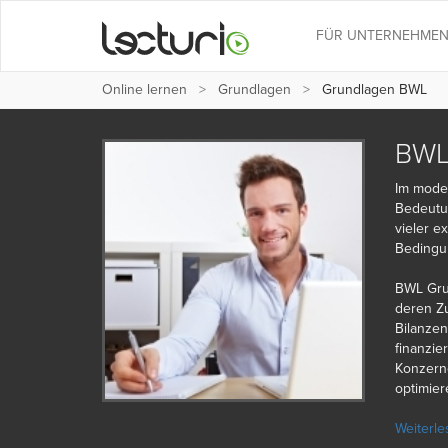
FÜR UNTERNEHME
Online lernen
Grundlagen
Grundlagen BWL
BWL-
Im moder
Bedeutu
vieler e
Bedingun
BWL Gru
deren Z
Bilanze
finanzie
Konzerne
optimier
Einersei
Weiterle