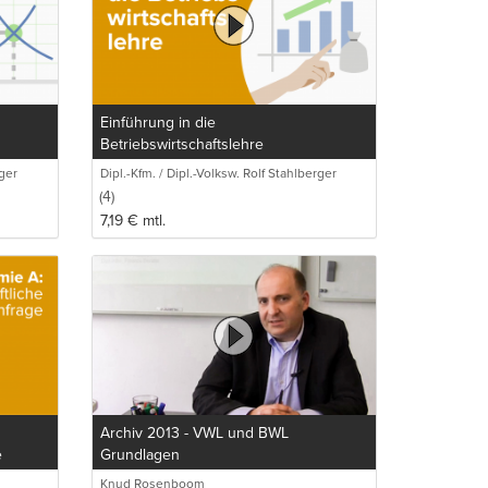
Einführung in die
Betriebswirtschaftslehre
rger
Dipl.-Kfm. / Dipl.-Volksw. Rolf Stahlberger
(4)
7,19
€
mtl.
Archiv 2013 - VWL und BWL
e
Grundlagen
Knud Rosenboom