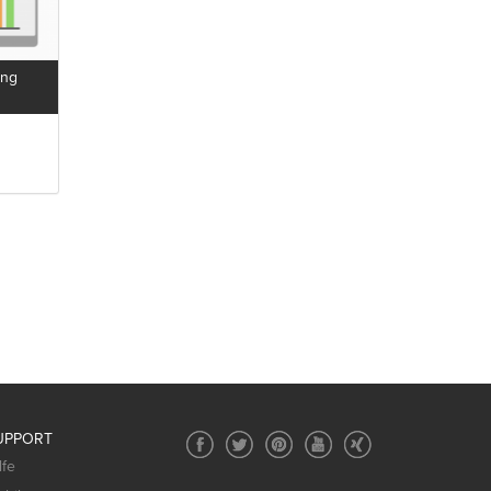
ung
UPPORT
lfe