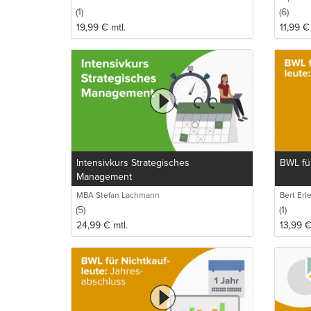
(1)
(6)
19,99
€
mtl.
11,99
€
Intensivkurs Strategisches
BWL für
Management
MBA Stefan Lachmann
Bert Erl
(5)
(1)
24,99
€
mtl.
13,99