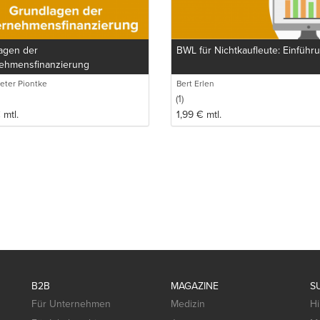
agen der
BWL für Nichtkaufleute: Einführ
ehmensfinanzierung
eter Piontke
Bert Erlen
(1)
€
mtl.
1,99
€
mtl.
B2B
MAGAZINE
S
Für Unternehmen
Medizin
Hi