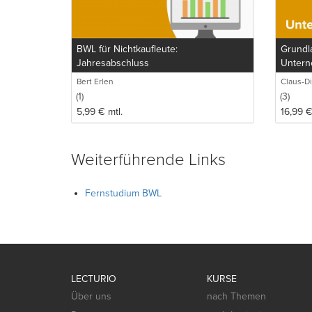
BWL für Nichtkaufleute:
Grundl
Jahresabschluss
Untern
Bert Erlen
Claus-Di
(1)
(3)
5,99
€
mtl.
16,99
Weiterführende Links
Fernstudium BWL
LECTURIO
KURSE
Über uns
nach Themen