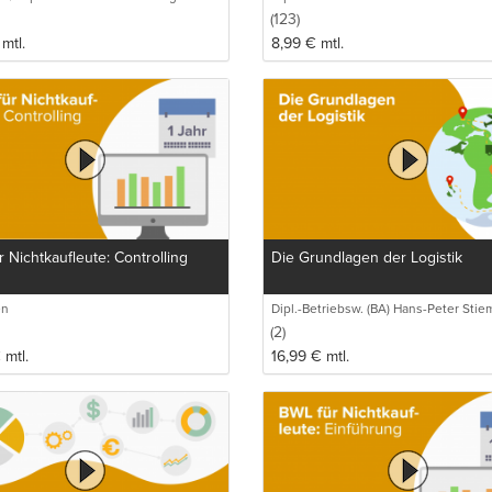
(123)
mtl.
8,99
€
mtl.
 Nichtkaufleute: Controlling
Die Grundlagen der Logistik
en
Dipl.-Betriebsw. (BA) Hans-Peter Stie
(2)
€
mtl.
16,99
€
mtl.