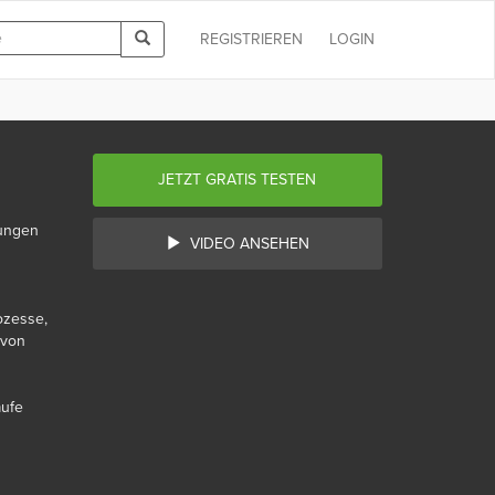
REGISTRIEREN
LOGIN
JETZT GRATIS TESTEN
rungen
VIDEO ANSEHEN
ozesse,
 von
äufe
z