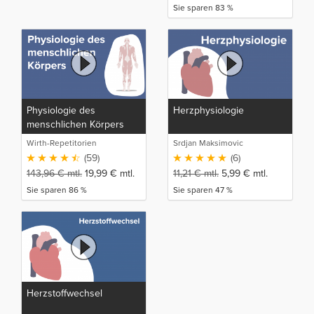
Sie sparen 83 %
Physiologie des
Herzphysiologie
menschlichen Körpers
Wirth-Repetitorien
Srdjan Maksimovic
(59)
(6)
143,96
€
mtl.
19,99
€
mtl.
11,21
€
mtl.
5,99
€
mtl.
Sie sparen 86 %
Sie sparen 47 %
Herzstoffwechsel