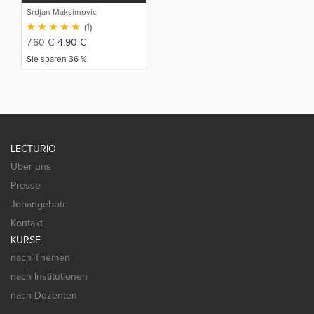
Srdjan Maksimovic
(1)
7,60
€
4,90
€
Sie sparen 36 %
LECTURIO
Über uns
Presse
Jobangebote
Kontakt
KURSE
nach Themen
nach Institutionen
nach Dozenten