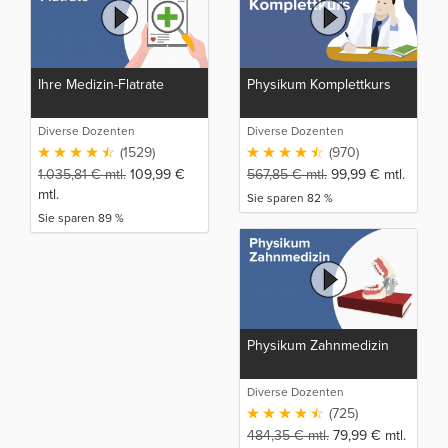
Ihre Medizin-Flatrate
Physikum Komplettkurs
Diverse Dozenten
Diverse Dozenten
(1529)
(970)
1.035,81
€
mtl.
109,99
€
567,85
€
mtl.
99,99
€
mtl.
mtl.
Sie sparen 82 %
Sie sparen 89 %
Physikum Zahnmedizin
Diverse Dozenten
(725)
484,35
€
mtl.
79,99
€
mtl.