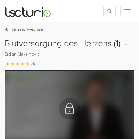
Toggle
Toggl
search
naviga
Herzstoffwechsel
Blutversorgung des Herzens (1)
von
Srdjan Maksimovic
(1)