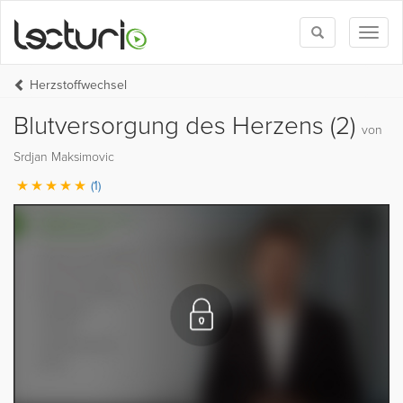
Toggle
Toggl
search
naviga
Herzstoffwechsel
Blutversorgung des Herzens (2)
von
Srdjan Maksimovic
(1)