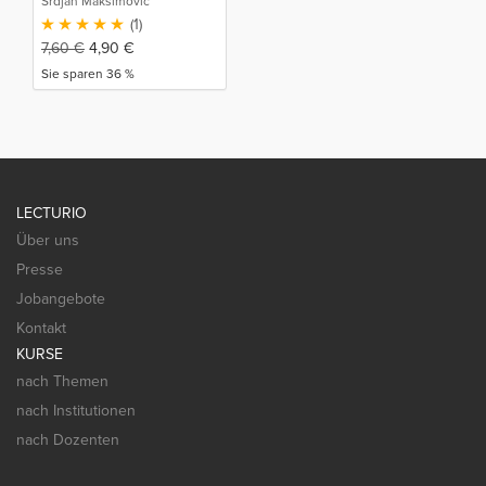
Srdjan Maksimovic
(1)
7,60
€
4,90
€
Sie sparen 36 %
LECTURIO
Über uns
Presse
Jobangebote
Kontakt
KURSE
nach Themen
nach Institutionen
nach Dozenten