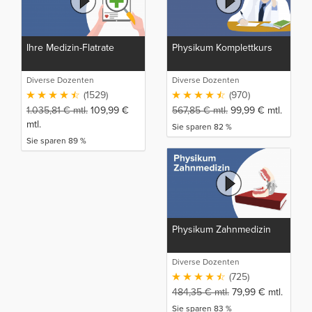
Ihre Medizin-Flatrate
Physikum Komplettkurs
Diverse Dozenten
Diverse Dozenten
(1529)
(970)
1.035,81
€
mtl.
109,99
€
567,85
€
mtl.
99,99
€
mtl.
mtl.
Sie sparen 82 %
Sie sparen 89 %
Physikum Zahnmedizin
Diverse Dozenten
(725)
484,35
€
mtl.
79,99
€
mtl.
Sie sparen 83 %