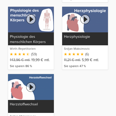
Physiologie des
Herzphysiologie
menschlichen Körpers
Wirth-Repetitorien
Srdjan Maksimovic
(59)
(6)
143,96
€
mtl.
19,99
€
mtl.
11,21
€
mtl.
5,99
€
mtl.
Sie sparen 86 %
Sie sparen 47 %
Herzstoffwechsel