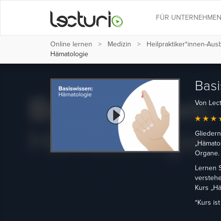
FÜR UNTERNEHME
Online lernen
Medizin
Heilpraktiker*innen-Au
Hämatologie
Basi
Von Lect
Gliedern
„Hämatol
Organe.
Lernen S
versteh
Kurs „Hä
*Kurs is