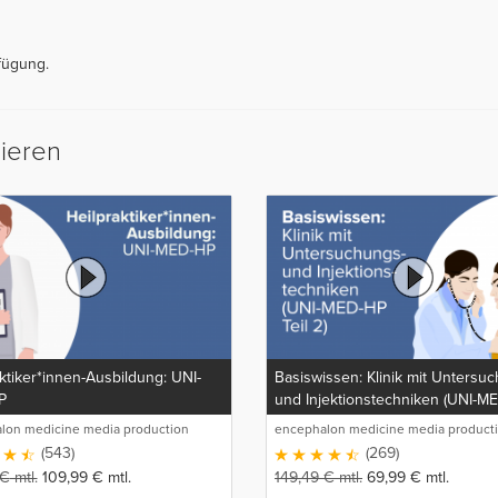
fügung.
sieren
ktiker*innen-Ausbildung: UNI-
Basiswissen: Klinik mit Untersu
P
und Injektionstechniken (UNI-M
Teil 2)
lon medicine media production
encephalon medicine media product
GmbH
(543)
(269)
€
mtl.
109,99
€
mtl.
149,49
€
mtl.
69,99
€
mtl.