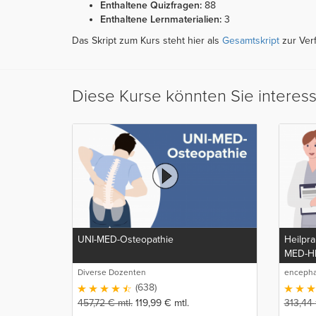
Enthaltene Quizfragen:
88
Enthaltene Lernmaterialien:
3
Das Skript zum Kurs steht hier als
Gesamtskript
zur Ver
Diese Kurse könnten Sie interes
UNI-MED-Osteopathie
Heilpra
MED-H
Diverse Dozenten
encepha
GmbH
(638)
457,72
€
mtl.
119,99
€
mtl.
313,44