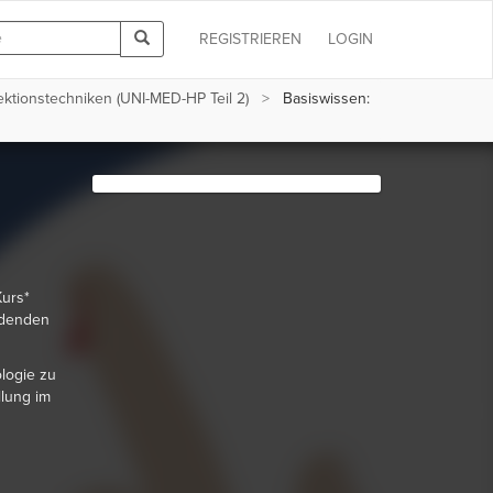
REGISTRIEREN
LOGIN
ektionstechniken (UNI-MED-HP Teil 2)
Basiswissen:
Kurs*
ldenden
ologie zu
lung im