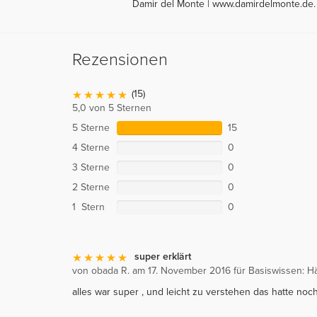
Damir del Monte | www.damirdelmonte.de.
Rezensionen
(15)
5,0 von 5 Sternen
5 Sterne
15
4 Sterne
0
3 Sterne
0
2 Sterne
0
1 Stern
0
super erklärt
von obada R. am 17. November 2016 für Basiswissen: H
alles war super , und leicht zu verstehen das hatte noc