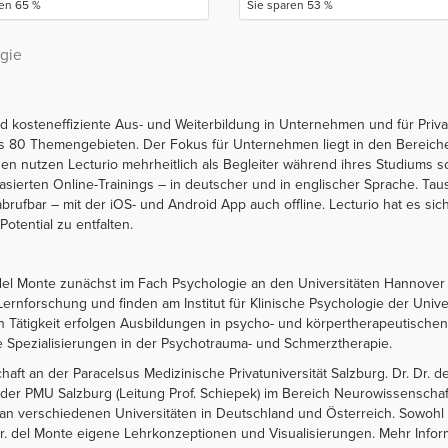
ren 65 %
Sie sparen 53 %
gie
 und kosteneffiziente Aus- und Weiterbildung in Unternehmen und für Pr
als 80 Themengebieten. Der Fokus für Unternehmen liegt in den Bereic
unden nutzen Lecturio mehrheitlich als Begleiter während ihres Studiums
basierten Online-Trainings – in deutscher und in englischer Sprache. 
abrufbar – mit der iOS- und Android App auch offline. Lecturio hat es 
Potential zu entfalten.
 del Monte zunächst im Fach Psychologie an den Universitäten Hannove
nforschung und finden am Institut für Klinische Psychologie der Universi
Tätigkeit erfolgen Ausbildungen in psycho- und körpertherapeutischen
ie Spezialisierungen in der Psychotrauma- und Schmerztherapie.
aft an der Paracelsus Medizinische Privatuniversität Salzburg. Dr. Dr. del
er PMU Salzburg (Leitung Prof. Schiepek) im Bereich Neurowissenschaftl
an verschiedenen Universitäten in Deutschland und Österreich. Sowohl f
r. del Monte eigene Lehrkonzeptionen und Visualisierungen. Mehr Inform