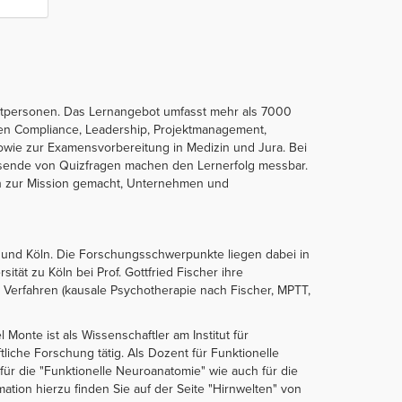
ivatpersonen. Das Lernangebot umfasst mehr als 7000
hen Compliance, Leadership, Projektmanagement,
 sowie zur Examensvorbereitung in Medizin und Jura. Bei
Tausende von Quizfragen machen den Lernerfolg messbar.
sich zur Mission gemacht, Unternehmen und
r und Köln. Die Forschungsschwerpunkte liegen dabei in
tät zu Köln bei Prof. Gottfried Fischer ihre
 Verfahren (kausale Psychotherapie nach Fischer, MPTT,
 Monte ist als Wissenschaftler am Institut für
iche Forschung tätig. Als Dozent für Funktionelle
ür die "Funktionelle Neuroanatomie" wie auch für die
ation hierzu finden Sie auf der Seite "Hirnwelten" von