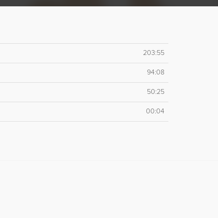
203:55
94:08
50:25
00:04