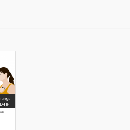
chungs-
ED-HP
ion