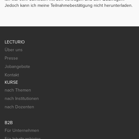
Jedoch kann ich meine Teilnahmebestätigung nicht herunterladen.
LECTURIO
Über uns
Presse
Jobangebote
Kontakt
KURSE
nach Themen
nach Institutionen
nach Dozenten
B2B
Für Unternehmen
Für Inhaltsanbieter