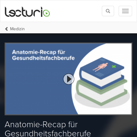
Toggle
Toggl
search
naviga
Medizin
Anatomie-Recap für
Gesundheitsfachberufe