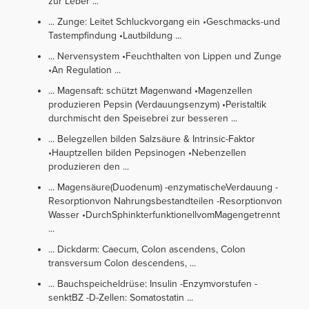
zur Leber ...
... Zunge: Leitet Schluckvorgang ein •Geschmacks-und
Tastempfindung •Lautbildung ...
... Nervensystem •Feuchthalten von Lippen und Zunge
•An Regulation ...
... Magensaft: schützt Magenwand •Magenzellen
produzieren Pepsin (Verdauungsenzym) •Peristaltik
durchmischt den Speisebrei zur besseren ...
... Belegzellen bilden Salzsäure & Intrinsic-Faktor
•Hauptzellen bilden Pepsinogen •Nebenzellen
produzieren den ...
... Magensäure(Duodenum) -enzymatischeVerdauung -
Resorptionvon Nahrungsbestandteilen -Resorptionvon
Wasser •DurchSphinkterfunktionellvomMagengetrennt
...
... Dickdarm: Caecum, Colon ascendens, Colon
transversum Colon descendens, ...
... Bauchspeicheldrüse: Insulin -Enzymvorstufen -
senktBZ -D-Zellen: Somatostatin ...