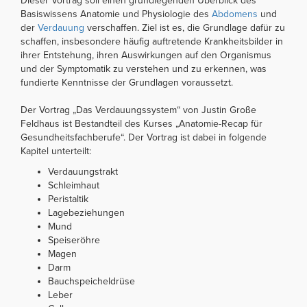
Dieser Vortrag soll einen grundlegenden Überblick des
Basiswissens Anatomie und Physiologie des
Abdomens
und
der
Verdauung
verschaffen. Ziel ist es, die Grundlage dafür zu
schaffen, insbesondere häufig auftretende Krankheitsbilder in
ihrer Entstehung, ihren Auswirkungen auf den Organismus
und der Symptomatik zu verstehen und zu erkennen, was
fundierte Kenntnisse der Grundlagen voraussetzt.
Der Vortrag „Das Verdauungssystem“ von Justin Große
Feldhaus ist Bestandteil des Kurses „Anatomie-Recap für
Gesundheitsfachberufe“. Der Vortrag ist dabei in folgende
Kapitel unterteilt:
Verdauungstrakt
Schleimhaut
Peristaltik
Lagebeziehungen
Mund
Speiseröhre
Magen
Darm
Bauchspeicheldrüse
Leber