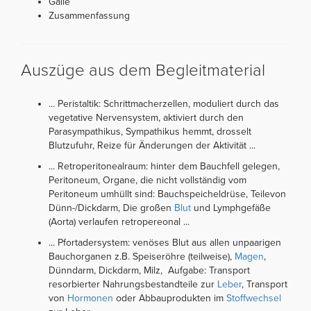
Galle
Zusammenfassung
Auszüge aus dem Begleitmaterial
... Peristaltik: Schrittmacherzellen, moduliert durch das
vegetative Nervensystem, aktiviert durch den
Parasympathikus, Sympathikus hemmt, drosselt
Blutzufuhr, Reize für Änderungen der Aktivität ...
... Retroperitonealraum: hinter dem Bauchfell gelegen,
Peritoneum, Organe, die nicht vollständig vom
Peritoneum umhüllt sind: Bauchspeicheldrüse, Teilevon
Dünn-/Dickdarm, Die großen
Blut
und Lymphgefäße
(Aorta) verlaufen retropereonal ...
... Pfortadersystem: venöses Blut aus allen unpaarigen
Bauchorganen z.B. Speiseröhre (teilweise),
Magen
,
Dünndarm, Dickdarm, Milz, Aufgabe: Transport
resorbierter Nahrungsbestandteile zur
Leber
, Transport
von
Hormonen
oder Abbauprodukten im
Stoffwechsel