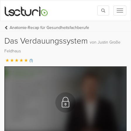
Toggle
Toggl
search
naviga
Anatomie-Recap für Gesundheitsfachberufe
Das Verdauungssystem
von Justin Große
Feldhaus
(1)