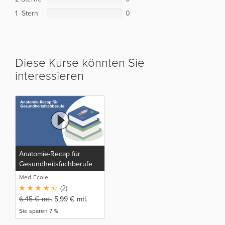
1 Stern
0
Diese Kurse könnten Sie
interessieren
Anatomie-Recap für
Gesundheitsfachberufe
Med-Ecole
(2)
6,45
€
mtl.
5,99
€
mtl.
Sie sparen 7 %