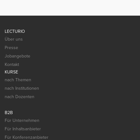
LECTURIO
Über uns
Presse
Jobangebote
Kontakt
KURSE
nach Themen
nach Institutionen
nach Dozenten
B2B
Für Unternehmen
Für Inhaltsanbieter
Für Konferenzanbieter