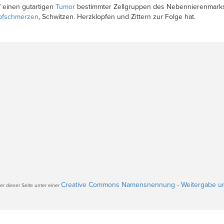
f einen gutartigen
Tumor
bestimmter Zellgruppen des Nebennierenmarks
pfschmerzen
, Schwitzen. Herzklopfen und Zittern zur Folge hat.
Creative Commons Namensnennung - Weitergabe un
r dieser Seite unter einer