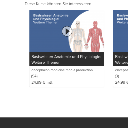
Diese Kurse könnten Sie interessieren
Basiswissen Anatomie und Physiologie:
Basisw
Weitere Themen
Weiter
encephalon medicine media production
encepha
GmbH
GmbH
(94)
(3)
24,99
€
mtl.
24,99