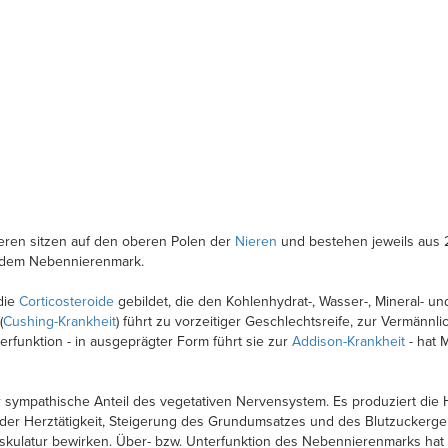
ren sitzen auf den oberen Polen der
Nieren
und bestehen jeweils aus
d dem Nebennierenmark.
 die
Corticosteroide
gebildet, die den Kohlenhydrat-, Wasser-, Mineral- u
(
Cushing-Krankheit
) führt zu vorzeitiger Geschlechtsreife, zur Vermän
rfunktion - in ausgeprägter Form führt sie zur
Addison-Krankheit
- hat 
 sympathische Anteil des vegetativen Nervensystem. Es produziert die
 der Herztätigkeit, Steigerung des Grundumsatzes und des Blutzucker
skulatur bewirken. Über- bzw. Unterfunktion des Nebennierenmarks ha