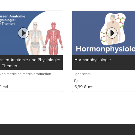
issen Anatomie und Physiologie:
Hormonphysiologie
e Themen
lon medicine media production
Igor Besel
(1)
€
mtl.
6,99
€
mtl.