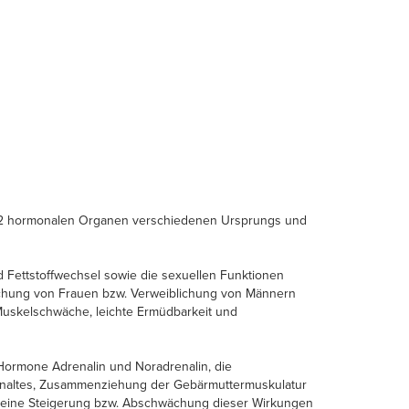
 2 hormonalen Organen verschiedenen Ursprungs und
nd Fettstoffwechsel sowie die sexuellen Funktionen
nlichung von Frauen bzw. Verweiblichung von Männern
Muskelschwäche, leichte Ermüdbarkeit und
 Hormone Adrenalin und Noradrenalin, die
genaltes, Zusammenziehung der Gebärmuttermuskulatur
t eine Steigerung bzw. Abschwächung dieser Wirkungen