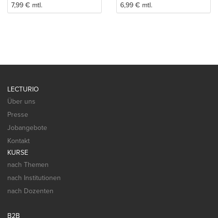
7,99
€
mtl.
6,99
€
mtl.
LECTURIO
Über uns
Presse
Jobangebote
Kontakt
KURSE
nach Themen
nach Institutionen
nach Dozenten
B2B