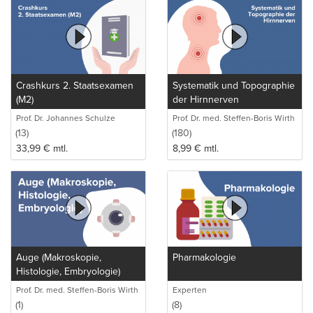
Crashkurs 2. Staatsexamen
Systematik und Topographie
(M2)
der Hirnnerven
Prof. Dr. Johannes Schulze
Prof. Dr. med. Steffen-Boris Wirth
(1)
(13)
(180)
33,99
€
mtl.
8,99
€
mtl.
Auge (Makroskopie,
Pharmakologie
Histologie, Embryologie)
Prof. Dr. med. Steffen-Boris Wirth
Experten
(1)
(1)
(8)