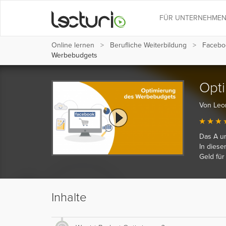
FÜR UNTERNEHME
Online lernen
Berufliche Weiterbildung
Facebo
Werbebudgets
Opt
Von Leo
Das A un
In diese
Geld fü
Inhalte