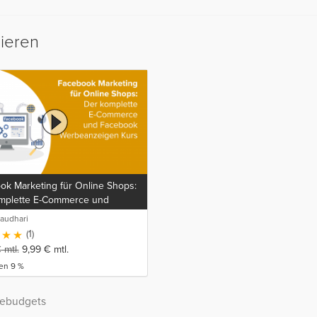
sieren
ok Marketing für Online Shops:
mplette E-Commerce und
ok Werbeanzeigen Kurs
audhari
(1)
€
mtl.
9,99
€
mtl.
en 9 %
bebudgets