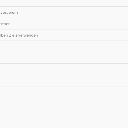
nvestieren?
machen
lben Ziels verwenden