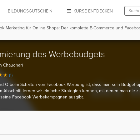
N
BILDUNGSGUTSCHEIN
KURSE ENTDECKEN
ok Marketing für Online Shops: Der komplette E-Commerce und Facebo
imierung des Werbebudgets
n Chaudhari
(1)
d O beim Schalten von Facebook Werbung ist, dass man sein Budget opt
m Abschnitt lernen wir einfache Strategien kennen, mit denen man nie zu
r seine Facebook Werbekampagnen ausgibt.