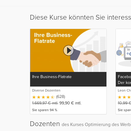
Diese Kurse könnten Sie interes
Ihre Business-Flatrate
Facebo
Der ko
Facebo
Diverse Dozenten
Leon Ch
(628)
1.669,97
€
mtl.
99,90
€
mtl.
10,99
Sie sparen 94 %
Sie spar
Dozenten
des Kurses Optimierung des Wer