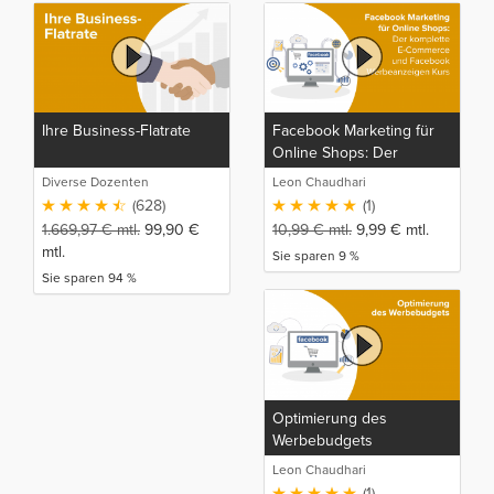
Ihre Business-Flatrate
Facebook Marketing für
Online Shops: Der
komplette E-Commerce
Diverse Dozenten
Leon Chaudhari
und Facebook
(628)
(1)
Werbeanzeigen Kurs
1.669,97
€
mtl.
99,90
€
10,99
€
mtl.
9,99
€
mtl.
mtl.
Sie sparen 9 %
Sie sparen 94 %
Optimierung des
Werbebudgets
Leon Chaudhari
(1)