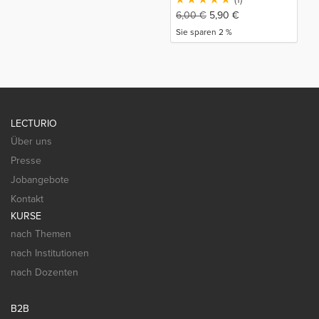
6,00
€
5,90
€
Sie sparen 2 %
LECTURIO
Über uns
Presse
Jobangebote
Kontakt
KURSE
nach Themen
nach Institutionen
nach Dozenten
B2B