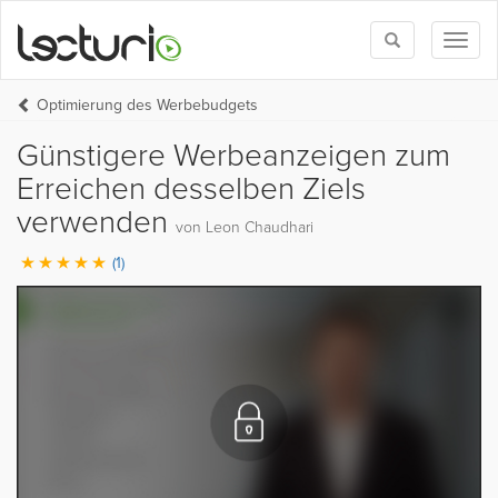
Toggle
Toggl
search
naviga
Optimierung des Werbebudgets
Günstigere Werbeanzeigen zum
Erreichen desselben Ziels
verwenden
von Leon Chaudhari
(1)