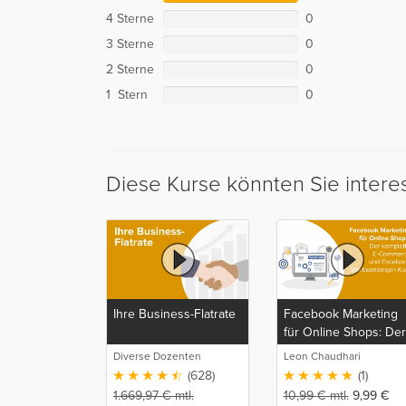
4 Sterne
0
3 Sterne
0
2 Sterne
0
1 Stern
0
Diese Kurse könnten Sie intere
Ihre Business-Flatrate
Facebook Marketing
für Online Shops: Der
komplette E-
Diverse Dozenten
Leon Chaudhari
Commerce und
(628)
(1)
Facebook
1.669,97
€
mtl.
10,99
€
mtl.
9,99
€
Werbeanzeigen Kurs