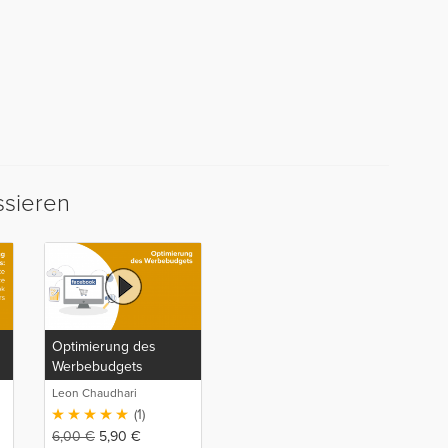
ssieren
Optimierung des
Werbebudgets
Leon Chaudhari
(1)
6,00
€
5,90
€