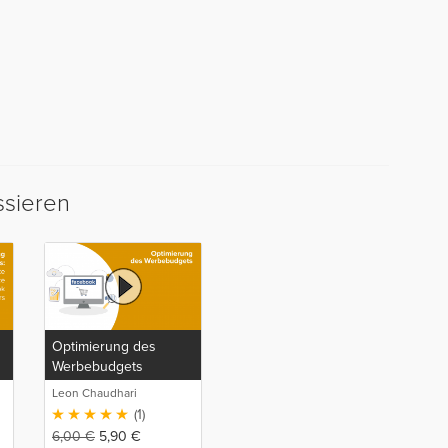
ssieren
Optimierung des
Werbebudgets
Leon Chaudhari
(1)
6,00
€
5,90
€