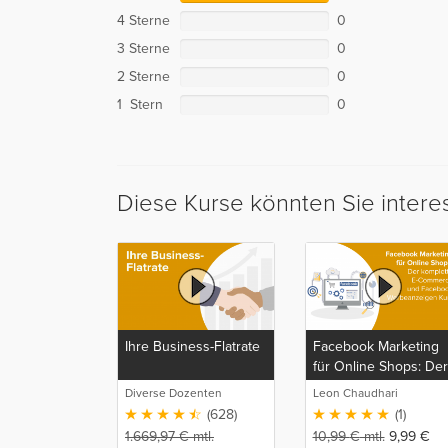
4 Sterne
0
3 Sterne
0
2 Sterne
0
1 Stern
0
Diese Kurse könnten Sie intere
Ihre Business-Flatrate
Facebook Marketing
für Online Shops: Der
komplette E-
Diverse Dozenten
Leon Chaudhari
Commerce und
(628)
(1)
Facebook
1.669,97
€
mtl.
10,99
€
mtl.
9,99
€
Werbeanzeigen Kurs