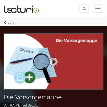
Toggle
Toggl
search
naviga
Jura
Die Vorsorgemappe
Von RA Michael Baczko