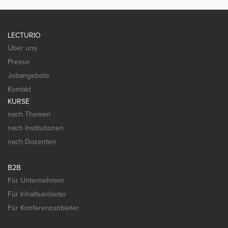
LECTURIO
Über uns
Presse
Jobangebote
Kontakt
KURSE
nach Themen
nach Institutionen
nach Dozenten
B2B
Für Unternehmen
Für Inhaltsanbieter
Für Konferenzanbieter