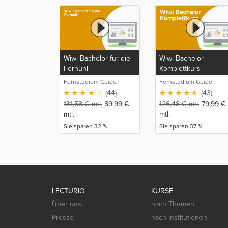
Wiwi Bachelor für die
Wiwi Bachelor
Fernuni
Komplettkurs
Fernstudium Guide
Fernstudium Guide
(44)
(43)
131,58
€
mtl.
89,99
€
126,48
€
mtl.
79,99
€
mtl.
mtl.
Sie sparen 32 %
Sie sparen 37 %
LECTURIO
KURSE
Über uns
nach Themen
Presse
nach Institutionen