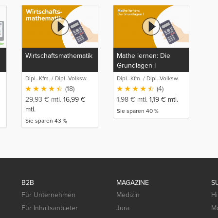
Wirtschaftsmathematik
Mathe lernen: Die
Grundlagen I
Dipl.-Kfm. / Dipl.-Volksw.
Dipl.-Kfm. / Dipl.-Volksw.
Rolf Stahlberger
Rolf Stahlberger
(18)
(4)
29,93
€
mtl.
16,99
€
1,98
€
mtl.
1,19
€
mtl.
mtl.
Sie sparen 40 %
Sie sparen 43 %
B2B
MAGAZINE
S
Für Unternehmen
Medizin
Hi
Für Inhaltsanbieter
Jura
Mo