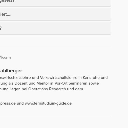
gesetz?
rt,...
?
Wissen
Stahlberger
bswirtschaftslehre und Volkswirtschaftslehre in Karlsruhe und
ahrung als Dozent und Mentor in Vor-Ort Seminaren sowie
hung liegen bei Operations Research und dem
epress.de und www.fernstudium-guide.de