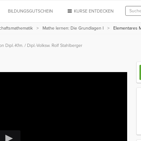
N
BILDUNGSGUTSCHEIN
KURSE ENTDECKEN
chaftsmathematik
Mathe lernen: Die Grundlagen I
Elementares 
on Dipl.-Kfm. / Dipl.-Volksw. Rolf Stahlberger