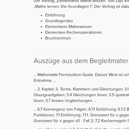
Der Vortrag „Elementares Mathe-Wissen“ von Dipl.-Kfm.
„Mathe lernen: Die Grundlagen I“. Der Vortrag ist dabei
Einführung
Grundlegendes
Elementares Mathewissen
Elementare Rechenoperationen
Bruchrechnen
Auszüge aus dem Begleitmateri
... Mathematik Fernstudium Guide. Dieses Werk ist ur
Entnahme, ...
... 2. Kapitel; 3. Terme, Klammern und Gleichungen; 3
Übungsaufgaben; 3.4 Gleichungen lösen; 3.5 quadra
lösen; 3.7 lineare Ungleichungen ...
... 6.7 Konvergenz von Folgen; 6.7.1 Einführung; 6.7.2
Funktionen; 7.1 Einführung; 7.1.1. Grenzwert für x gegen
Grenzwert für x gegen x0 - Fall 2; 7.2 Rechenregeln f