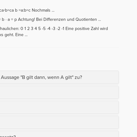
=ca⋅b=ca b =a:b=c Nochmals ...
b = b · a = p Achtung! Bei Differenzen und Quotienten ...
ulichen: 0 1 2 3 4 5 -5 -4 -3 -2 -1 Eine positive Zahl wird
 geht. Eine ...
Aussage "B gilt dann, wenn A gilt" zu?