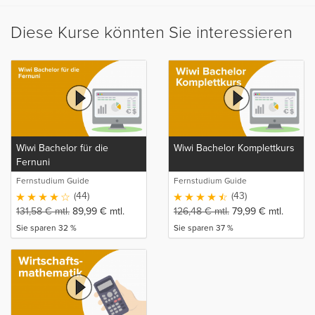
Diese Kurse könnten Sie interessieren
Wiwi Bachelor für die
Wiwi Bachelor Komplettkurs
Fernuni
Fernstudium Guide
Fernstudium Guide
(44)
(43)
131,58
€
mtl.
89,99
€
mtl.
126,48
€
mtl.
79,99
€
mtl.
Sie sparen 32 %
Sie sparen 37 %