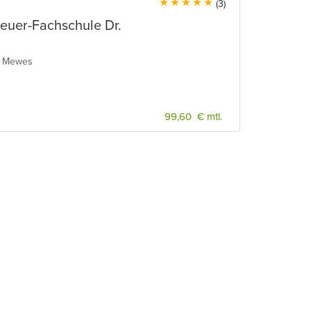
(3)
teuer-Fachschule Dr.
er Mewes
99,60 € mtl.