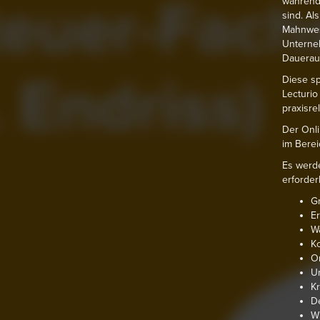
während
sind. A
Mahnwes
Unterneh
Dauerauf
Diese sp
Lecturio
praxisre
Der Onli
im Berei
Es werde
erforderl
Gr
Er
W
K
Or
Um
K
D
W