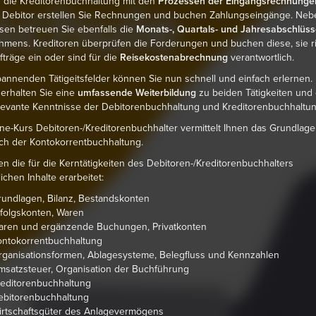
 die Kreditorenbuchhaltung mit den
Prozessen der Eingangsrechnunge
ls Debitor erstellen Sie Rechnungen und buchen Zahlungseingänge. Ne
en betreuen Sie ebenfalls die
Monats-, Quartals- und Jahresabschlüss
mens. Kreditoren überprüfen die Forderungen und buchen diese, sie r
träge ein oder sind für die
Reisekostenabrechnung
verantwortlich.
annenden Tätigeitsfelder können Sie nun schnell und einfach erlernen. 
 erhalten Sie eine
umfassende Weiterbildung
zu beiden Tätigkeiten und 
levante Kenntnisse der Debitorenbuchhaltung und Kreditorenbuchhaltun
ne-Kurs Debitoren-/Kreditorenbuchhalter vermittelt Ihnen das Grundlag
ch der Kontokorrentbuchhaltung.
n die für die Kerntätigkeiten des Debitoren-/Kreditorenbuchhalters
ichen Inhalte erarbeitet:
undlagen, Bilanz, Bestandskonten
folgskonten, Waren
aren und ergänzende Buchungen, Privatkonten
ontokorrentbuchhaltung
ganisationsformen, Ablagesysteme, Belegfluss und Kennzahlen
satzsteuer, Organisation der Buchführung
reditorenbuchhaltung
ebitorenbuchhaltung
irtschaftsgüter des Anlagevermögens