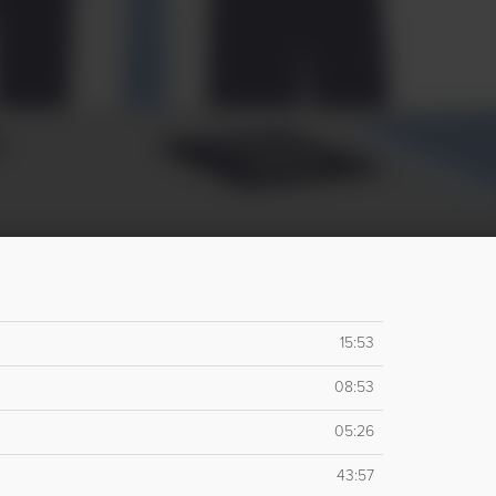
15:53
08:53
05:26
43:57