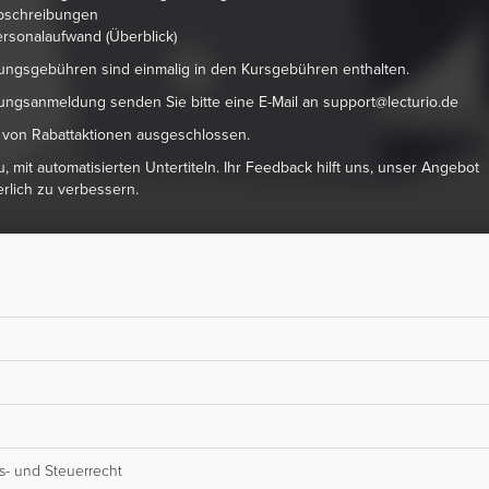
bschreibungen
rsonalaufwand (Überblick)
ungsgebühren sind einmalig in den Kursgebühren enthalten.
ungsanmeldung senden Sie bitte eine E-Mail an support@lecturio.de
t von Rabattaktionen ausgeschlossen.
u, mit automatisierten Untertiteln. Ihr Feedback hilft uns, unser Angebot
erlich zu verbessern.
s- und Steuerrecht