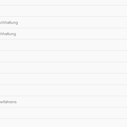
uchhaltung
chhaltung
verfahrens