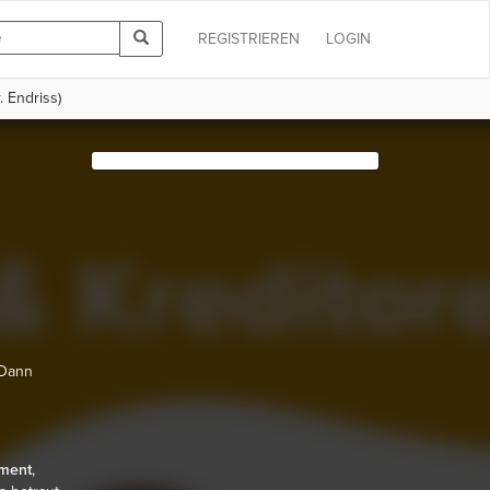
REGISTRIEREN
LOGIN
 Endriss)
 Dann
ment
,