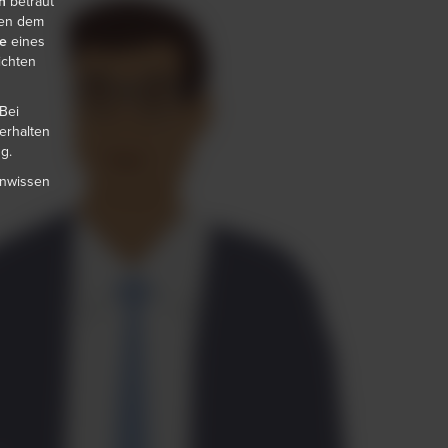
n
betraut
ben dem
e
eines
ichten
Bei
erhalten
g.
enwissen