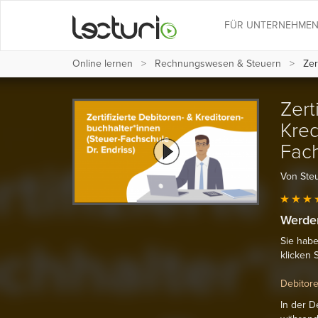
FÜR UNTERNEHME
Online lernen
Rechnungs­wesen & Steuern
Zert
Zert
Kred
Fach
Von Steu
Werden
Sie habe
klicken S
Debitore
In der 