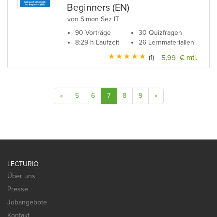
Beginners (EN)
von Simon Sez IT
90 Vorträge
30 Quizfragen
8:29 h Laufzeit
26 Lernmaterialien
(1)
5,99 € mtl.
«
5
6
7
8
9
»
LECTURIO
Über uns
Presse
Jobangebote
Kontakt