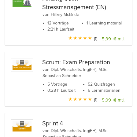
Stressmanagement (EN)
von Hillary McBride
12 Vorträge
1 Learning material
2:21 h Laufzeit
(1)
5,99 € mtl.
Scrum: Exam Preparation
von Dipl.-Wirtschafts.-Ing(FH), M.Sc.
Sebastian Schneider
5 Vorträge
52 Quizfragen
0:28 h Laufzeit
6 Lernmaterialien
(1)
5,99 € mtl.
Sprint 4
von Dipl.-Wirtschafts.-Ing(FH), M.Sc.
Sebastian Schneider